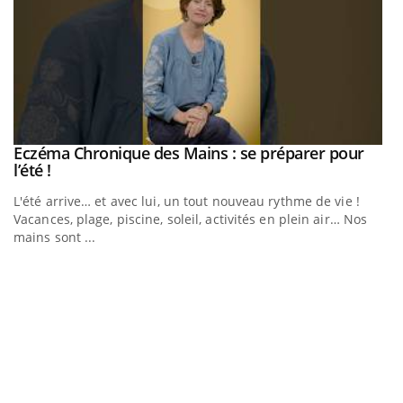
Eczéma Chronique des Mains : se préparer pour
Youtube
Youtube
l’été !
e
L'été arrive… et avec lui, un tout nouveau rythme de vie !
Vacances, plage, piscine, soleil, activités en plein air… Nos
mains sont ...
D
Yo
L
at
dé