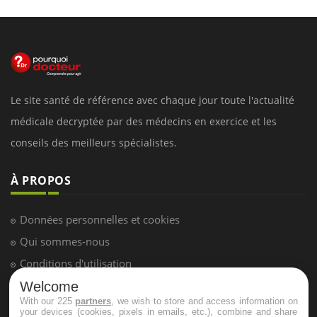
Le site santé de référence avec chaque jour toute l'actualité
médicale decryptée par des médecins en exercice et les
conseils des meilleurs spécialistes.
À PROPOS
Données personnelles et cookies
Qui sommes-nous
Conditions d'utilisation
Plan du site
Welcome
With our 225
partners
, we wish to store and access information on
Mentions Légales
your devices (cookies, pixels in emails, etc.), combine and share