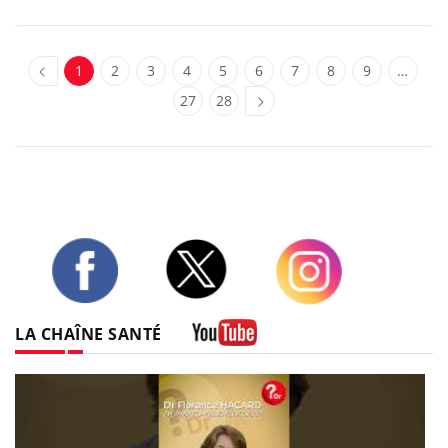
1
2
3
4
5
6
7
8
9
…
27
28
Twitter
Facebook
Instagram
LA CHAÎNE SANTÉ
Youtube