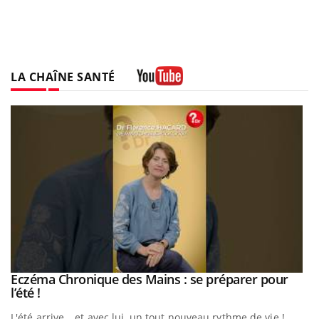
LA CHAÎNE SANTÉ
Youtube
Eczéma Chronique des Mains : se préparer pour
Youtube
Youtube
l’été !
L'été arrive… et avec lui, un tout nouveau rythme de vie !