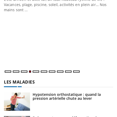
Vacances, plage, piscine, soleil, activités en plein air… Nos
mains sont ...
Youtube
Diabète & Ramadan 2026
U
Youtube
Yo
m
Le Ramadan approche, et, pour de nombreuses personnes
Un
atteintes de diabète, c'est une période de questions, de
ma
défis, mais ...
nu
LES MALADIES
Hypotension orthostatique : quand la
pression artérielle chute au lever