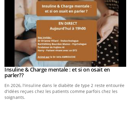
be
Insuline & Charge mentale : et si on osait en
Youtube
Youtube
parler??
En 2026, l'insuline dans le diabète de type 2 reste entourée
a
d'idées reçues chez les patients comme parfois chez les
soignants.
E
Yo
l’