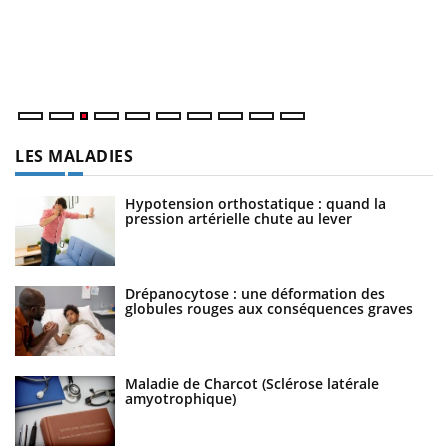
L'
Va
ma
LES MALADIES
Hypotension orthostatique : quand la
pression artérielle chute au lever
Drépanocytose : une déformation des
globules rouges aux conséquences graves
Maladie de Charcot (Sclérose latérale
amyotrophique)