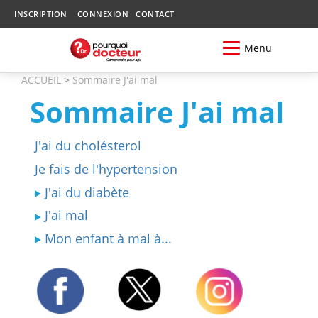
INSCRIPTION
CONNEXION
CONTACT
Menu
ACCUEIL
>
Sommaire J'ai mal
Sommaire J'ai mal
J'ai du cholésterol
Je fais de l'hypertension
J'ai du diabète
J'ai mal
Mon enfant à mal à...
Twitter