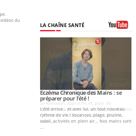
pe.
 vidéos du
LA CHAÎNE SANTÉ
Youtube
Youtube
 Mains : se
Diabète & Ramadan 2026
Youtube
outube
Le Ramadan approche, et, pour de
 un tout nouveau
nombreuses personnes atteintes de diabète,
plage, piscine,
c'est une période de questions, de défis,
 air… Nos mains sont
mais ...
Y