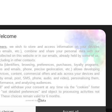
elcome
ER
tners
, we wish to store and access information on your devices
in emails, etc.), combine and share your personal data with our
s les semaines les meilleures
ollected on this website or in our emails, already held by some of us,
ncluding in other contexts.
ta (identifiers, browsing, preferences, purchases, loyalty programs,
es and emails, phone, precise geolocation, etc.) allows developing
ervices, content, commercial offers and ads across your devices and
 by email, post, SMS, phone, audio, and video), personalising them,
RE
rformance, and analysing audiences.
l" and withdraw your consent at any time via the "cookies" footer
"set detailed preferences" and object to processing activities not
. These choices remain valid for 6 months.
powered by
r choices
Accept all