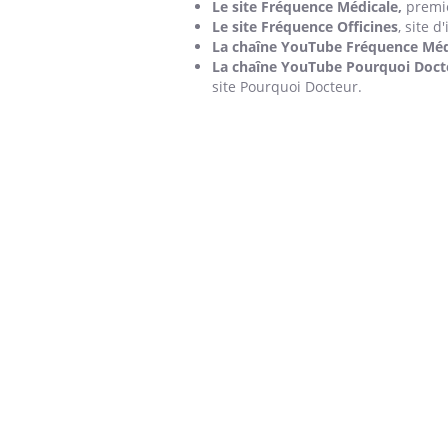
Le site Fréquence Médicale,
premie
Le site Fréquence Officines
, site 
La chaîne YouTube Fréquence Méd
La chaîne YouTube Pourquoi Doct
site Pourquoi Docteur.
ins :
Carence en fer : comprendre pour
Insu
Youtube
Yout
tube
Youtube
prévenir
osai
es à aborder...
Fatigue, irritabilité, brouillard mental ou
En 20
er des questions
même alopécie… Les symptômes de la
reste
st montrer ...
carence en fer sont multiples ce qui la rend
patie
...