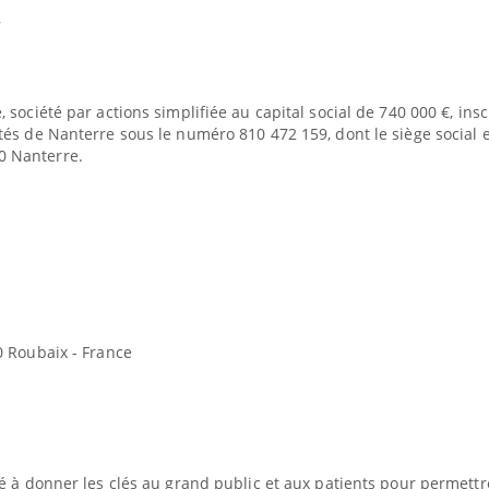
r
société par actions simplifiée au capital social de 740 000 €, insc
és de Nanterre sous le numéro 810 472 159, dont le siège social 
 Nanterre.
0 Roubaix - France
Fortes chaleurs : pourquoi
Grossess
le risque de noyade
que dit 
grimpe-t-il ?
é à donner les clés au grand public et aux patients pour permettr