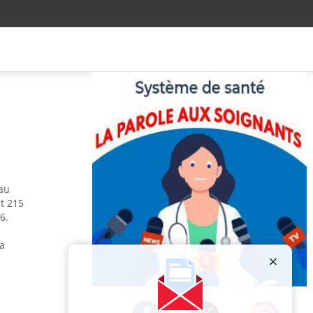
 au
t 215
6.
sa
Publicité