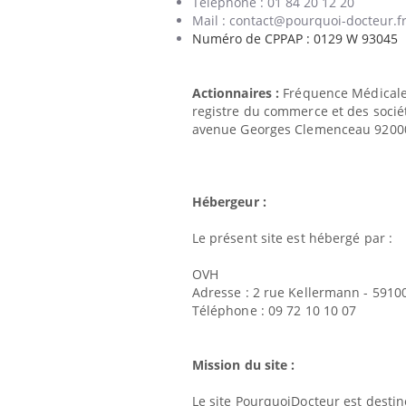
Téléphone : 01 84 20 12 20
Mail : contact@pourquoi-docteur.f
Numéro de CPPAP : 0129 W 93045
Actionnaires :
Fréquence Médicale, 
registre du commerce et des sociét
avenue Georges Clemenceau 92000
Hébergeur :
Le présent site est hébergé par :
OVH
Adresse : 2 rue Kellermann - 5910
Téléphone : 09 72 10 10 07
, dengue,
La sieste empêche-t-elle de
Mission du site :
que se passe-t-
dormir la nuit ?
d de la France ?
Le site PourquoiDocteur est destin