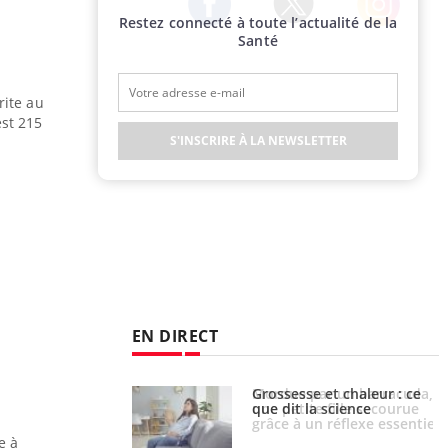
Restez connecté à toute l’actualité de la
Twitter
Facebook
Instagram
Santé
rite au
est 215
S'INSCRIRE À LA NEWSLETTER
EN DIRECT
e et chaleur : ce
Mordue par un barracuda,
la science
une petite fille secourue
grâce à un réflexe essentiel
e à