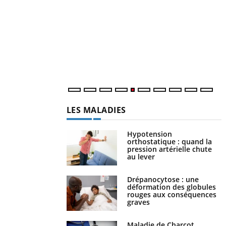
f
U
i
l
p
LES MALADIES
Hypotension
orthostatique : quand la
pression artérielle chute
au lever
Drépanocytose : une
déformation des globules
rouges aux conséquences
graves
Maladie de Charcot