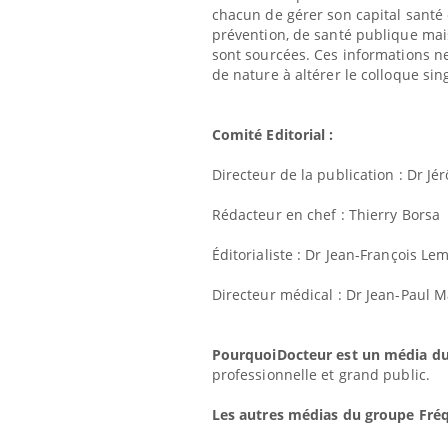
chacun de gérer son capital santé 
prévention, de santé publique mai
ments GLP-1
VIH : la fin du comprimé
 aussi les os ?
tous les jours se profile-t-
sont sourcées. Ces informations ne
elle enfin ?
de nature à altérer le colloque sin
rus : ce qui
Pourquoi votre ventre
Comité Editorial :
la prise en
gâche-t-il les premiers
 femmes
jours de vos vacances ?
Directeur de la publication : Dr J
Rédacteur en chef : Thierry Borsa
Éditorialiste : Dr Jean-François Le
Directeur médical : Dr Jean-Paul M
PourquoiDocteur est un média d
professionnelle et grand public.
Les autres médias du groupe Fréq