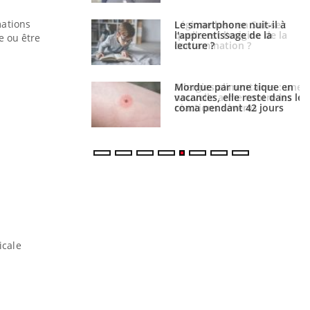
mations
phone nuit-il à
Légionellose en Suisse :
tissage de la
quelle est l’origine de la
e ou être
?
contamination ?
par une tique en
Allergies alimentaires : une
, elle reste dans le
nouvelle arme contre les
ndant 42 jours
réactions sévères
icale