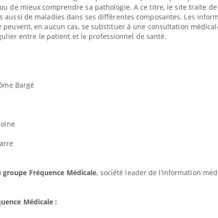
ou de mieux comprendre sa pathologie. A ce titre, le site traite de
s aussi de maladies dans ses différentes composantes. Les infor
Le Viagra pourrait-il freiner
Le smart
la propagation du cancer ?
l'appren
 peuvent, en aucun cas, se substituer à une consultation médical
lecture 
gulier entre le patient et le professionnel de santé.
Pourquoi manger moins de
Mordue 
protéines pourrait
vacances
finalement être bénéfique
coma pe
érôme Bargé
moine
arre
u groupe Fréquence Médicale
, société leader de l’information méd
uence Médicale :