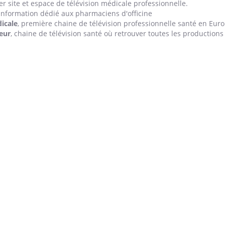
r site et espace de télévision médicale professionnelle.
d'information dédié aux pharmaciens d'officine
icale
, première chaine de télévision professionnelle santé en Euro
eur
, chaine de télévision santé où retrouver toutes les productions
line & Charge mentale : et si on
Eczéma Chronique des
ube
Youtube
Youtube
Y
t en parler??
préparer pour l’été !
26, l'insuline dans le diabète de type 2
L'été arrive… et avec lui,
 entourée d'idées reçues chez les
rythme de vie ! Vacances, 
nts comme parfois chez les soignants.
soleil, activités en plein
...