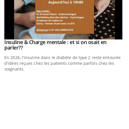
be
Insuline & Charge mentale : et si on osait en
Youtube
Youtube
parler??
En 2026, l'insuline dans le diabète de type 2 reste entourée
a
d'idées reçues chez les patients comme parfois chez les
soignants.
E
Yo
l’
L'
Va
ma