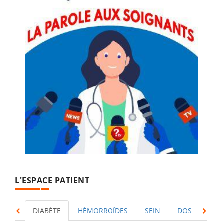
Espace
Patient
L'ESPACE PATIENT
DIABÈTE
HÉMORROÏDES
SEIN
DOS
DÉP