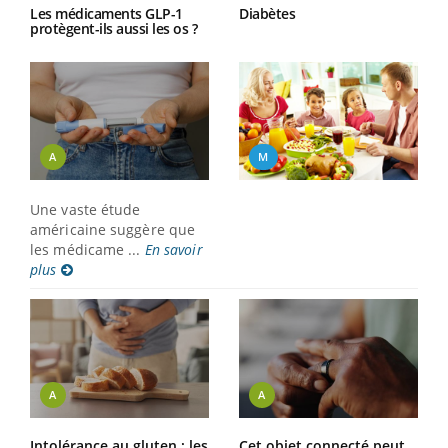
Les médicaments GLP-1
Diabètes
protègent-ils aussi les os ?
M
A
Une vaste étude
américaine suggère que
les médicame ...
En savoir
plus
A
A
Intolérance au gluten : les
Cet objet connecté peut