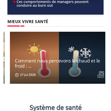
Ces comportements de managers peuvent
conduire au burn out
MIEUX VIVRE SANTÉ
Comment nous percevons le chaud et le
froid : ...
MIEUX
27 Jul 2026
VIVRE
MIEUX
VIVRE
Mieux
Vivre