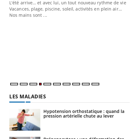
L'été arrive… et avec lui, un tout nouveau rythme de vie !
Vacances, plage, piscine, soleil, activités en plein air…
Nos mains sont ...
Dia
You
Le 
pers
ques
LES MALADIES
Hypotension orthostatique : quand la
pression artérielle chute au lever