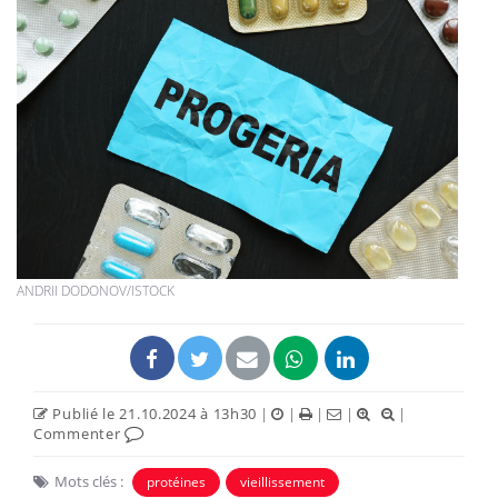
ANDRII DODONOV/ISTOCK
Publié le 21.10.2024 à 13h30
|
|
|
|
|
Commenter
Mots clés :
protéines
vieillissement