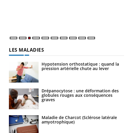
L'ét
Vaca
Nos 
LES MALADIES
Hypotension orthostatique : quand la
pression artérielle chute au lever
Drépanocytose : une déformation des
globules rouges aux conséquences
graves
Maladie de Charcot (Sclérose latérale
amyotrophique)