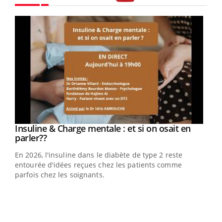
Youtube
Youtube
Insuline & Charge mentale : et si on osait en
Youtube
Youtube
parler??
En 2026, l'insuline dans le diabète de type 2 reste
entourée d'idées reçues chez les patients comme
parfois chez les soignants.
Ecz
You
pour