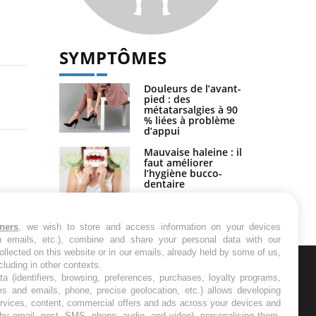
SYMPTÔMES
Douleurs de l’avant-
pied : des
métatarsalgies à 90
% liées à problème
d’appui
Mauvaise haleine : il
faut améliorer
l’hygiène bucco-
dentaire
tners
, we wish to store and access information on your devices
in emails, etc.), combine and share your personal data with our
ollected on this website or in our emails, already held by some of us,
ncluding in other contexts.
ta (identifiers, browsing, preferences, purchases, loyalty programs,
ETTER
es and emails, phone, precise geolocation, etc.) allows developing
ervices, content, commercial offers and ads across your devices and
 by email, post, SMS, phone, audio, and video), personalising them,