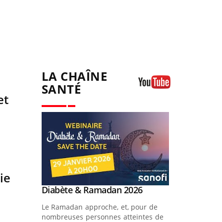
LA CHAÎNE
SANTÉ
et
Youtube
ie
Youtube
 Mains :
Diabète & Ramadan 2026
Youtube
Youtube
!
Le Ramadan approche, et, pour de
n tout
nombreuses personnes atteintes de