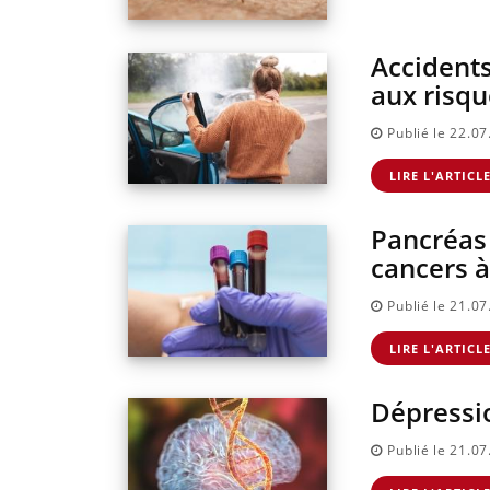
d'autres non ! D'un côté,
questions sur la maladie
e c'est montrer ...
Accidents
aux risqu
Publié le 22.0
LIRE L'ARTICL
Pancréas 
cancers à
Publié le 21.0
LIRE L'ARTICL
Dépressio
Publié le 21.0