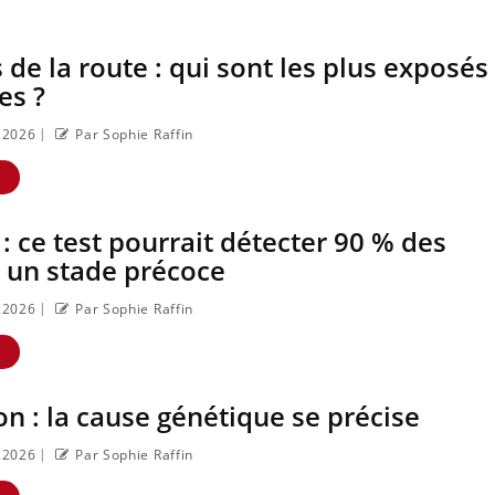
type 2 reste entourée d'idées reçues
nouveau rythme de vie ! V
chez les patients comme parfois chez
plage, piscine, soleil, activ
les soignants.
air… Nos mains sont ...
 de la route : qui sont les plus exposés
es ?
|
7.2026
Par Sophie Raffin
E
: ce test pourrait détecter 90 % des
 un stade précoce
|
7.2026
Par Sophie Raffin
E
n : la cause génétique se précise
|
7.2026
Par Sophie Raffin