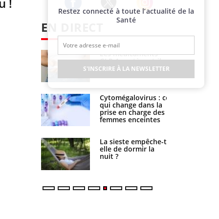
u !
Restez connecté à toute l’actualité de la
Twitter
Facebook
Instagram
Santé
EN DIRECT
 connectés :
Les médicaments
le travail
GLP-1 protègent-ils
de plus en
aussi les os ?
S'INSCRIRE À LA NEWSLETTER
 nos soirées
olorectal :
Cytomégalovirus : ce
tégie simple
qui change dans la
hangé la
prise en charge des
u Pays
femmes enceintes
unya,
La sieste empêche-t-
West Nile :
elle de dormir la
sse-t-il
nuit ?
sud de la