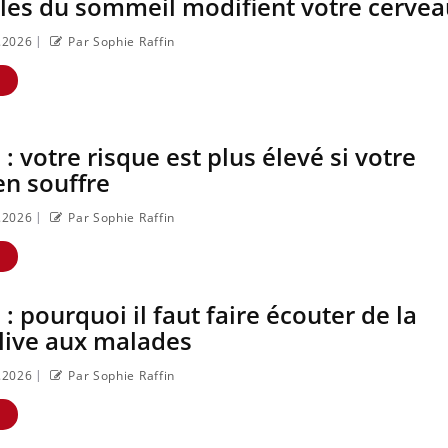
les du sommeil modifient votre cervea
|
8.2026
Par Sophie Raffin
E
Mortalité infantile :
Toujours
un rapport
comment 
s’interroge sur son
empiète 
 votre risque est plus élevé si votre
taux élevé en France
plus sur
en souffre
e
Grossesse à risque :
Cancer c
ce jus naturel attire
une stra
|
7.2026
Par Sophie Raffin
l'attention des
aurait c
chercheurs
donne a
E
basque
Comment oublier les
Chikung
écrans en vacances ?
dengue, 
 pourquoi il faut faire écouter de la
que se pa
live aux malades
dans le 
France ?
|
7.2026
Par Sophie Raffin
E