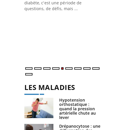
acances,
diabète, c'est une période de
ités en plein
questions, de défis, mais ...
Un « jumeau
Youtube
faciliter l’a
Y
préventive
Un établisseme
mutualiste inn
de santé : l'ut
numérique » pe
LES MALADIES
Hypotension
orthostatique :
quand la pression
artérielle chute au
lever
Drépanocytose : une