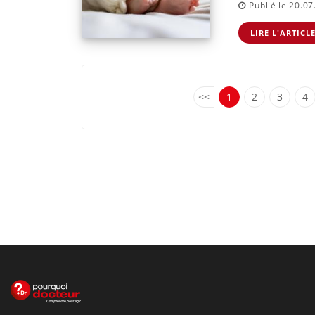
Publié le 20.0
LIRE L'ARTICL
<<
1
2
3
4