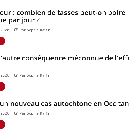
œur : combien de tasses peut-on boire
ue par jour ?
|
7.2026
Par Sophie Raffin
E
l’autre conséquence méconnue de l’eff
|
7.2026
Par Sophie Raffin
E
 un nouveau cas autochtone en Occitan
Insuline & Charge mentale : et si
Eczéma Chronique des
Youtube
Youtube
|
7.2026
Par Sophie Raffin
Youtube
on osait en parler??
se préparer pour l’été 
E
En 2026, l'insuline dans le diabète de
L'été arrive… et avec lui, u