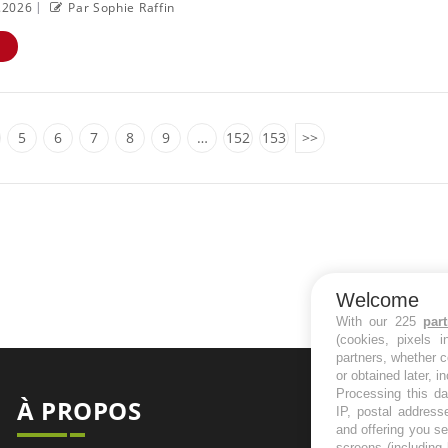
|
7.2026
Par Sophie Raffin
E
5
6
7
8
9
…
152
153
>>
Welcome
With our 225
par
(cookies, pixels 
partners, whether c
or obtained later, i
Processing this da
À PROPOS
NEWSL
IP, postal address
and offering you s
screens (including