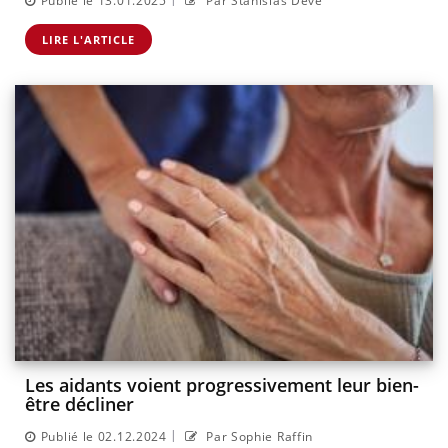
Publié le 13.01.2025
Par Stanislas Deve
LIRE L'ARTICLE
Les aidants voient progressivement leur bien-
être décliner
|
Publié le 02.12.2024
Par Sophie Raffin