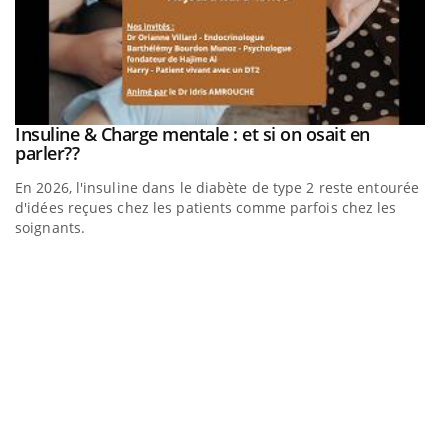
be
Insuline & Charge mentale : et si on osait en
Youtube
Youtube
parler??
En 2026, l'insuline dans le diabète de type 2 reste entourée
a
d'idées reçues chez les patients comme parfois chez les
soignants.
E
Yo
l’
L'
Va
ma