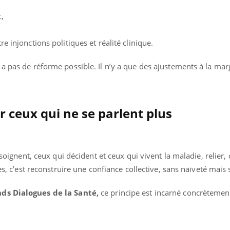
,
e injonctions politiques et réalité clinique.
uline & Charge mentale : et si on
Eczéma Chronique des
tube
Youtube
Youtube
Y
it en parler??
préparer pour l’été !
a pas de réforme possible. Il n’y a que des ajustements à la mar
026, l'insuline dans le diabète de type 2
L'été arrive… et avec lui,
e entourée d'idées reçues chez les
rythme de vie ! Vacances, 
ients comme parfois chez les soignants.
soleil, activités en plein
sont ...
er ceux qui ne se parlent plus
 soignent, ceux qui décident et ceux qui vivent la maladie, relier, c
res, c’est reconstruire une confiance collective, sans naïveté mais
ds Dialogues de la Santé
,
ce principe est incarné concrètemen