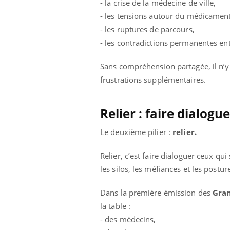
- la crise de la médecine de ville,
- les tensions autour du médicament
- les ruptures de parcours,
- les contradictions permanentes entr
 Mains :
Carence en fer : comprendre pour
Ins
Youtube
You
Youtube
Youtube
prévenir
osa
Sans compréhension partagée, il n’y 
aciles à aborder...
Fatigue, irritabilité, brouillard mental ou
En 2
frustrations supplémentaires.
poser des
même alopécie… Les symptômes de la
rest
'un proche c'est
carence en fer sont multiples ce qui la rend
pat
...
Relier : faire dialogu
Le deuxième pilier :
relier.
Relier, c’est faire dialoguer ceux qui
les silos, les méfiances et les postu
Dans la première émission des
Gran
la table :
- des médecins,