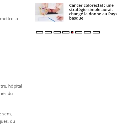
e à risque : ce jus
Cancer colorectal : une
attire l'attention
stratégie simple aurait
rcheurs
changé la donne au Pays
basque
emettre la
tre, hôpital
gnés du
e sens,
ques, du