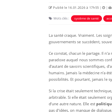
Publié le 16.01.2026 à 17h55
|
|
Mots clés :
système de santé
acc
La santé craque. Vraiment. Les soign
gouvernements se succèdent, souvent
Ce constat, chacun le partage. Il n’a 
paradoxe auquel nous sommes confro
d’autant de savoirs scientifiques, d
es d’angoisse
Éclipse solaire du 12 août
humains. Jamais la médecine n’a été 
elles survenir
: “Des verres adaptés,
son apparente ?
c'est indispensable pour
possibilités. Et pourtant, jamais le 
la santé des yeux”
Si la crise était seulement technique,
en vacances :
Les troubles du sommeil
arbitrable. Si elle était seulement org
u signe d’une
modifient votre cerveau !
?
d’une autre nature. Elle est
politiqu
pas d’idées, on manque de dialogue. 