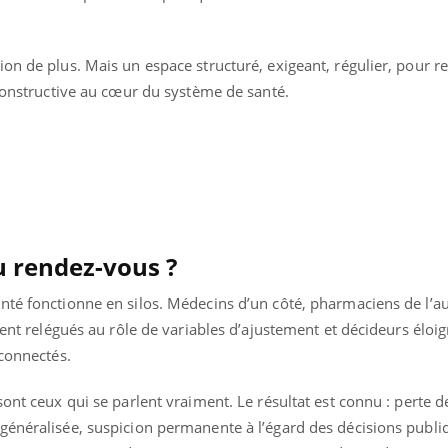
Comment éviter une otite
Grossess
pendant les vacances ?
naturel 
des che
on de plus. Mais un espace structuré, exigeant, régulier, pour r
 constructive au cœur du système de santé.
 rendez-vous ?
té fonctionne en silos. Médecins d’un côté, pharmaciens de l’au
uvent relégués au rôle de variables d’ajustement et décideurs éloi
éconnectés.
ont ceux qui se parlent vraiment. Le résultat est connu : perte d
généralisée, suspicion permanente à l’égard des décisions publi