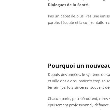
 caries pouvaient
Mon enfant est-il trop
Dialogues de la Santé
.
disparaître sans
sensible ou simplement
e ?
très empathique ?
Pas un débat de plus. Pas une émissi
parole, l’écoute et la confrontation
Pourquoi un nouveau
Depuis des années, le système de san
et ville dos à dos, patients trop so
terrain, parfois sincères, souvent d
Chacun parle, peu s’écoutent, rares s
épuisement professionnel, défiance 