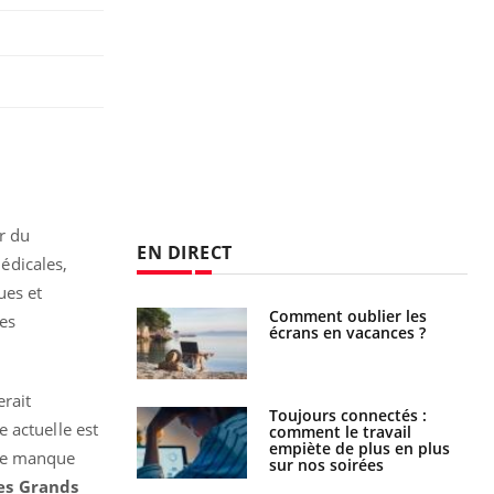
ur du
EN DIRECT
édicales,
ues et
us : un cas
Comment oublier les
des
chez un touriste
écrans en vacances ?
ce
erait
é infantile : un
Toujours connectés :
e actuelle est
s’interroge sur
comment le travail
x élevé en France
empiète de plus en plus
ne manque
sur nos soirées
es Grands