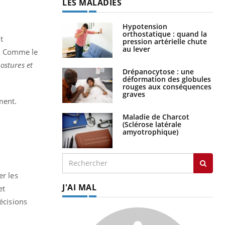
LES MALADIES
Hypotension
orthostatique : quand la
t
pression artérielle chute
au lever
in. Comme le
postures et
Drépanocytose : une
déformation des globules
rouges aux conséquences
graves
ement.
Maladie de Charcot
(Sclérose latérale
amyotrophique)
er les
J'AI MAL
et
écisions