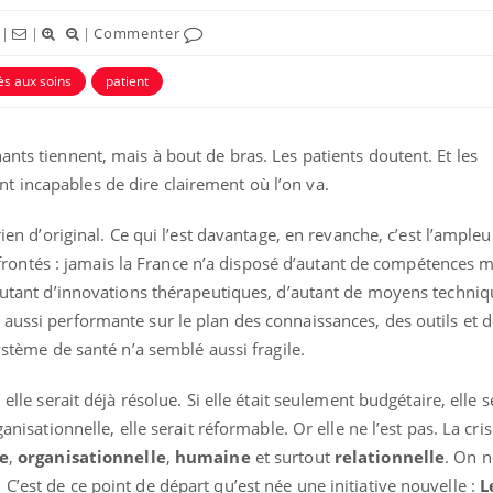
|
|
|
Commenter
ès aux soins
patient
ants tiennent, mais à bout de bras. Les patients doutent. Et les
 incapables de dire clairement où l’on va.
rien d’original. Ce qui l’est davantage, en revanche, c’est l’ample
ntés : jamais la France n’a disposé d’autant de compétences m
’autant d’innovations thérapeutiques, d’autant de moyens techniq
Bébés, jeunes enfants :
Hantavir
aussi performante sur le plan des connaissances, des outils et 
quelle trousse à
détecté 
pharmacie pour les
en Fran
système de santé n’a semblé aussi fragile.
vacances ?
 elle serait déjà résolue. Si elle était seulement budgétaire, elle s
Syndrome métabolique :
Mortalit
anisationnelle, elle serait réformable. Or elle ne l’est pas. La cris
quels sont les meilleurs
rapport 
exercices physiques ?
son tau
e
,
organisationnelle
,
humaine
et surtout
relationnelle
. On 
C’est de ce point de départ qu’est née une initiative nouvelle :
L