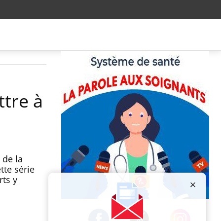
ttre à
 de la
tte série
ts y
Publicité