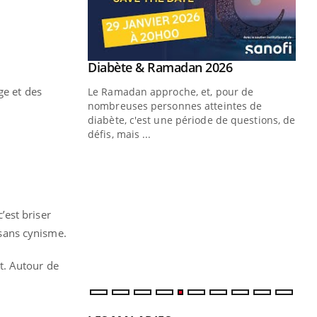
Youtube
 Mains : se
Diabète & Ramadan 2026
Youtube
outube
ge et des
Le Ramadan approche, et, pour de
 un tout nouveau
nombreuses personnes atteintes de
plage, piscine,
diabète, c'est une période de questions, de
 air… Nos mains
défis, mais ...
Un
You
fac
pr
Un 
’est briser
mut
 sans cynisme.
san
num
t. Autour de