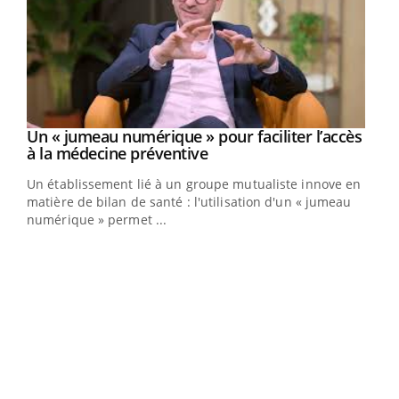
Un « jumeau numérique » pour faciliter l’accès
Youtube
Youtube
à la médecine préventive
Un établissement lié à un groupe mutualiste innove en
e
matière de bilan de santé : l'utilisation d'un « jumeau
numérique » permet ...
COU
You
Coup
vous
épis