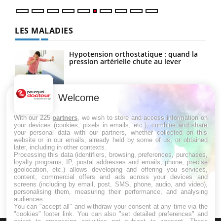
LES MALADIES
Hypotension orthostatique : quand la
pression artérielle chute au lever
Welcome
Drépanocytose : une déformation des
globules rouges aux conséquences
graves
With our 225
partners
, we wish to store and access information on
your devices (cookies, pixels in emails, etc.), combine and share
your personal data with our partners, whether collected on this
website or in our emails, already held by some of us, or obtained
Maladie de Charcot (Sclérose latérale
later, including in other contexts.
amyotrophique)
Processing this data (identifiers, browsing, preferences, purchases,
loyalty programs, IP, postal addresses and emails, phone, precise
geolocation, etc.) allows developing and offering you services,
content, commercial offers and ads across your devices and
screens (including by email, post, SMS, phone, audio, and video),
personalising them, measuring their performance, and analysing
audiences.
You can "accept all" and withdraw your consent at any time via the
"cookies" footer link
. You can also "set detailed preferences" and