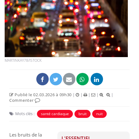
MARTINKAY78/ISTOCK
Publié le 02.03.2026 à 09h30
|
|
|
|
|
Commenter
Mots clés :
santé cardiaque
bruit
nuit
Les bruits de la
L'ESSENTIEL