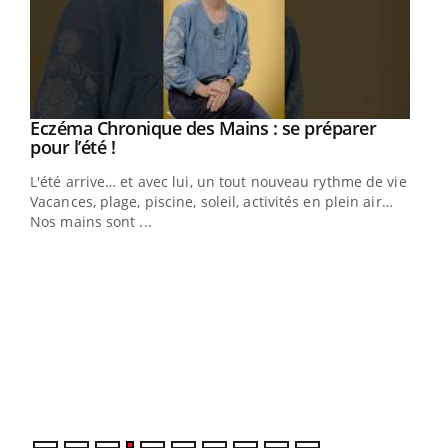
Eczéma Chronique des Mains : se préparer
Youtube
Youtube
pour l’été !
L'été arrive… et avec lui, un tout nouveau rythme de vie !
Vacances, plage, piscine, soleil, activités en plein air…
Nos mains sont ...
Dia
You
Le 
pers
ques