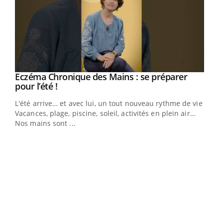
Eczéma Chronique des Mains : se préparer
Youtube
Youtube
pour l’été !
L'été arrive… et avec lui, un tout nouveau rythme de vie !
Vacances, plage, piscine, soleil, activités en plein air…
Nos mains sont ...
Dia
You
Le 
pers
ques