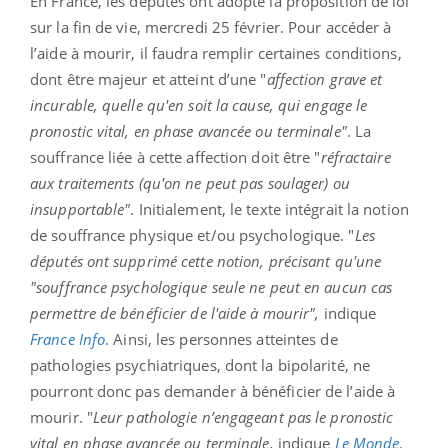
En France, les députés ont adopté la proposition de loi
sur la fin de vie, mercredi 25 février. Pour accéder à
l’aide à mourir, il faudra remplir certaines conditions,
dont être majeur et atteint d’une "
affection grave et
incurable, quelle qu'en soit la cause, qui engage le
pronostic vital, en phase avancée ou terminale"
. La
souffrance liée à cette affection doit être "
réfractaire
aux traitements (qu'on ne peut pas soulager) ou
insupportable"
. Initialement, le texte intégrait la notion
de souffrance physique et/ou psychologique. "
Les
députés ont supprimé cette notion, précisant qu'une
"souffrance psychologique seule ne peut en aucun cas
permettre de bénéficier de l'aide à mourir",
indique
France
Info
. Ainsi, les personnes atteintes de
pathologies psychiatriques, dont la bipolarité, ne
pourront donc pas demander à bénéficier de l’aide à
mourir. "
Leur pathologie n’engageant pas le pronostic
vital en phase avancée ou terminale,
indique
Le
Monde
.