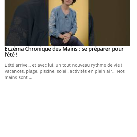
Eczéma Chronique des Mains : se préparer pour
Youtube
Youtube
l’été !
L'été arrive… et avec lui, un tout nouveau rythme de vie !
Vacances, plage, piscine, soleil, activités en plein air… Nos
mains sont ...
Youtube
Diabète & Ramadan 2026
U
Youtube
Yo
m
Le Ramadan approche, et, pour de nombreuses personnes
Un
atteintes de diabète, c'est une période de questions, de
ma
défis, mais ...
nu