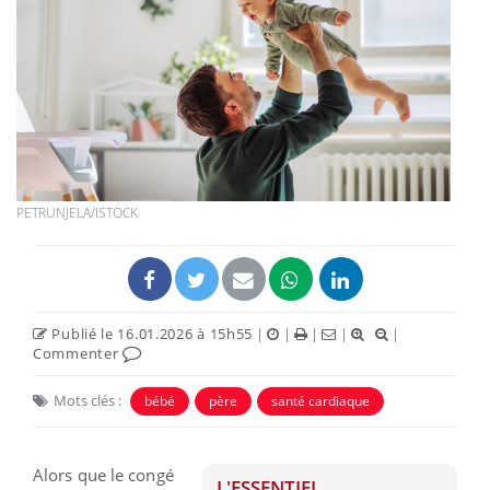
PETRUNJELA/ISTOCK
Publié le 16.01.2026 à 15h55
|
|
|
|
|
Commenter
Mots clés :
bébé
père
santé cardiaque
Alors que le congé
L'ESSENTIEL