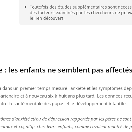
Mon enfant est-il trop
Comment
Toutefois des études supplémentaires sont nécess
sensible ou simplement
pendant
des facteurs examinés par les chercheurs ne pouva
très empathique ?
le lien découvert.
 : les enfants ne semblent pas affecté
 a dans un premier temps mesuré l'anxiété et les symptômes dép
artenaire et à nouveau six à huit ans plus tard.
Les données recue
entre la santé mentale des papas et le développement infantile.
ômes d’anxiété et/ou de dépression rapportés par les pères ne sont 
ntaux et cognitifs chez leurs enfants, comme l’avaient montré de 