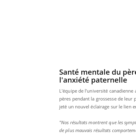
Et si les caries pouvaient
bientôt disparaître sans
plombage ?
Santé mentale du père
l'anxiété paternelle
L'équipe de l'université canadienne
pères pendant la grossesse de leur p
jeté un nouvel éclairage sur le lien 
"Nos résultats montrent que les sympt
de plus mauvais résultats comporteme