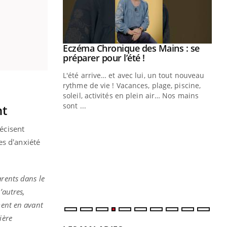
ale : et si on
Eczéma Chronique des Mains : se
Youtube
ube
Youtube
préparer pour l’été !
e diabète de type 2
L'été arrive… et avec lui, un tout nouveau
çues chez les
rythme de vie ! Vacances, plage, piscine,
ez les soignants.
soleil, activités en plein air… Nos mains
sont ...
nt
Di
You
écisent
Le 
es d'anxiété
nom
dia
défi
arents dans le
’autres,
ment en avant
ière