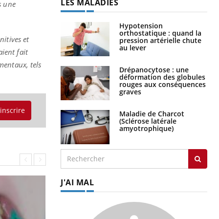
LES MALADIES
s une
Hypotension
orthostatique : quand la
itives et
pression artérielle chute
au lever
ient fait
mentaux, tels
Drépanocytose : une
déformation des globules
rouges aux conséquences
graves
'inscrire
Maladie de Charcot
(Sclérose latérale
amyotrophique)
J'AI MAL