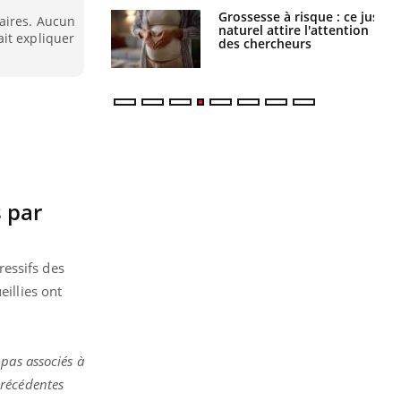
 éviter une otite
Grossesse à risque : ce jus
aires. Aucun
 les vacances ?
naturel attire l'attention
it expliquer
des chercheurs
s par
ressifs des
illies ont
pas associés à
précédentes