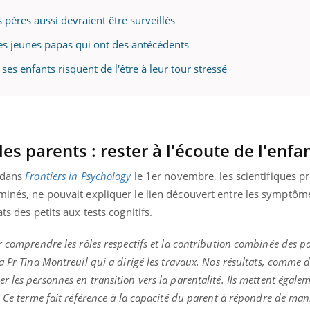
 pères aussi devraient être surveillés
les jeunes papas qui ont des antécédents
ence en fer : comprendre pour
Insuline & Charge ment
tube
Youtube
ses enfants risquent de l'être à leur tour stressé
Youtube
Yout
venir
osait en parler??
gue, irritabilité, brouillard mental ou
En 2026, l'insuline dans l
e alopécie… Les symptômes de la
reste entourée d'idées re
nce en fer sont multiples ce qui la rend
patients comme parfois ch
es parents : rester à l'écoute de l'enfa
e dans
Frontiers
in Psychology
le 1er novembre, les scientifiques pr
aminés, ne pouvait expliquer le lien découvert entre les symptôm
ts des petits aux tests cognitifs.
r comprendre les rôles respectifs et la contribution combinée des p
la
Pr
Tina Montreuil qui a dirigé les travaux.
Nos résultats, comme d
 les personnes en transition vers la parentalité.
Ils mettent égale
Ce terme fait référence à la capacité du parent à répondre de man