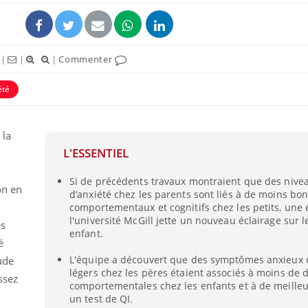
|
|
|
Commenter
été
 la
L'ESSENTIEL
Si de précédents travaux montraient que des nive
on en
d’anxiété chez les parents sont liés à de moins bon
Éclipse solaire du 12 août
Bébés, j
: “Des verres adaptés,
quelle t
comportementaux et cognitifs chez les petits, une
c'est indispensable pour
pharmac
l'université McGill jette un nouveau éclairage sur l
es
la santé des yeux”
vacance
enfant.
é
Les troubles du sommeil
Syndrom
L'équipe a découvert que des symptômes anxieux 
ude
modifient votre cerveau !
quels so
légers chez les pères étaient associés à moins de d
assez
exercice
comportementales chez les enfants et à de meilleu
un test de QI.