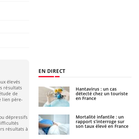
EN DIRECT
aux élevés
s résultats
eunes enfants :
Hantavirus : un cas
rousse à
détecté chez un touriste
 étude de
ie pour les
en France
e lien père-
s ?
e métabolique :
Mortalité infantile : un
ou dépressifs
nt les meilleurs
rapport s’interroge sur
ifficultés
s physiques ?
son taux élevé en France
rs résultats à