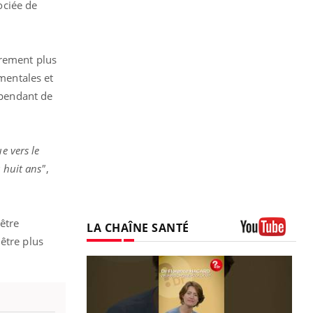
ociée de
èrement plus
mentales et
 pendant de
e vers le
 huit ans"
,
être
LA CHAÎNE SANTÉ
être plus
Youtube