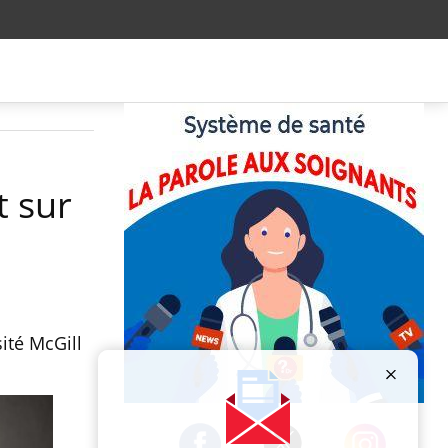
t sur
ité McGill
Publicité