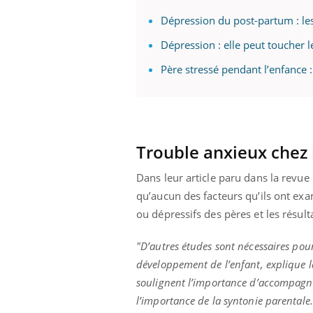
Dépression du post-partum : les
Dépression : elle peut toucher 
Eczéma Chronique des Mains :
Car
Youtube
You
Père stressé pendant l’enfance : 
Youtube
expliquer ma maladie
pré
Il y a des sujets qui sont faciles à aborder...
Fati
d'autres non ! D'un côté, poser des
mêm
questions sur la maladie d'un proche c'est
care
montrer ...
...
Trouble anxieux chez l
Dans leur article paru dans la revu
qu’aucun des facteurs qu’ils ont ex
ou dépressifs des pères et les résulta
"D’autres études sont nécessaires pou
développement de l’enfant, explique 
soulignent l’importance d’accompagner
l’importance de la syntonie parentale.