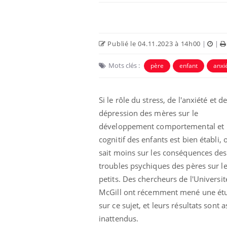
Publié le 04.11.2023 à 14h00
|
|
Mots clés :
père
enfant
anxi
Si le rôle du stress, de l'anxiété et de
dépression des mères sur le
développement comportemental et
cognitif des enfants est bien établi, 
Les crises d’angoisse
sait moins sur les conséquences des
peuvent-elles survenir
sans raison apparente ?
troubles psychiques des pères sur l
petits.
Des chercheurs de l'Universit
Fatigue en vacances :
McGill
ont récemment mené une ét
normal ou signe d’une
sur ce sujet, et leurs résultats sont 
maladie ?
inattendus.