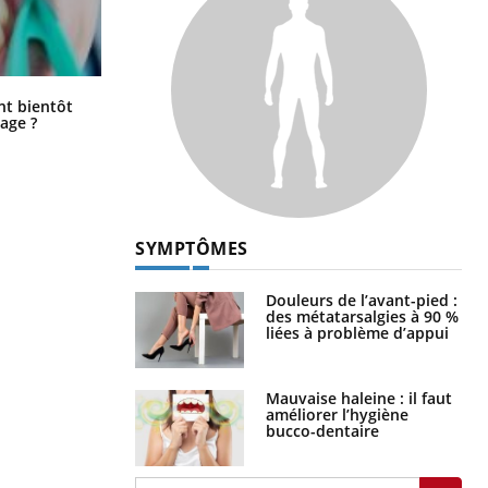
Éclipse solaire du 12 août : “Des
ent bientôt
verres adaptés, c'est indispensable
age ?
pour la santé des yeux”
SYMPTÔMES
Douleurs de l’avant-pied :
des métatarsalgies à 90 %
liées à problème d’appui
Mauvaise haleine : il faut
améliorer l’hygiène
bucco-dentaire