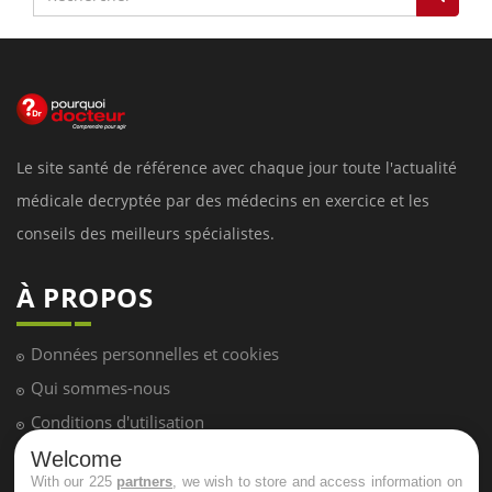
Le site santé de référence avec chaque jour toute l'actualité
médicale decryptée par des médecins en exercice et les
conseils des meilleurs spécialistes.
À PROPOS
Données personnelles et cookies
Qui sommes-nous
Conditions d'utilisation
Plan du site
Welcome
With our 225
partners
, we wish to store and access information on
Mentions Légales