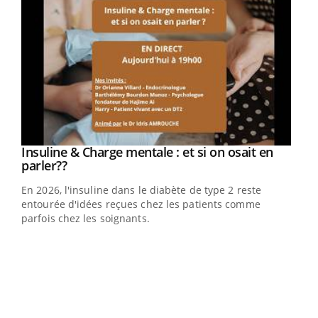
Youtube
Insuline & Charge mentale : et si on osait en
Youtube
Youtube
parler??
En 2026, l'insuline dans le diabète de type 2 reste
entourée d'idées reçues chez les patients comme
parfois chez les soignants.
Ecz
You
pour
L'ét