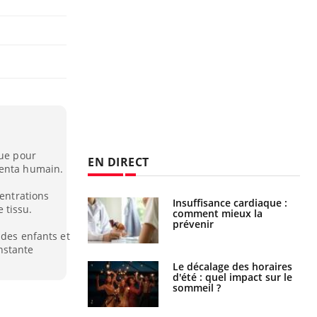
que pour
EN DIRECT
centa humain.
centrations
uel est ce
Insuffisance cardiaque :
 tissu.
ent autorisé aux
comment mieux la
is ?
prévenir
 des enfants et
nstante
: le mystère de la
Le décalage des horaires
ine de Proust"
d'été : quel impact sur le
pliqué
sommeil ?