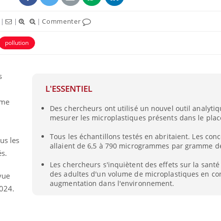
|
|
|
Commenter
pollution
s
L'ESSENTIEL
ême
Des chercheurs ont utilisé un nouvel outil analyti
mesurer les microplastiques présents dans le pla
Tous les échantillons testés en abritaient. Les con
us les
Allergies alimentaires :
TDAH : q
allaient de 6,5 à 790 microgrammes par gramme de
une nouvelle arme contre
traitem
s.
les réactions sévères
États-Un
Les chercheurs s'inquiètent des effets sur la santé
des adultes d'un volume de microplastiques en co
vue
augmentation dans l'environnement.
Comment gérer le
Cerveau 
2024.
sommeil des enfants en
"madele
vacances ?
enfin ex