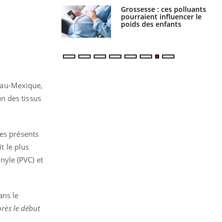
nce au gluten : les
Grossesse : ces polluants
es
pourraient influencer le
ndations de la
poids des enfants
e
eau-Mexique,
n des tissus
res présents
t le plus
inyle (PVC) et
ans le
près le début