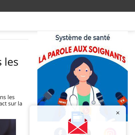
 les
ns les
ct sur la
Publicité