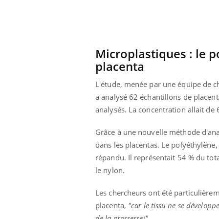
phone nuit-il à
Légionellose en Suisse :
tissage de la
quelle est l’origine de la
contamination ?
Microplastiques : le p
placenta
L'étude, menée par une équipe de c
a analysé 62 échantillons de placen
analysés. La concentration allait d
Grâce à une nouvelle méthode d'analy
dans les placentas. Le polyéthylène, 
répandu. Il représentait 54 % du total
le nylon.
Les chercheurs ont été particulière
placenta,
"car le tissu ne se dévelop
de la grossesse)".