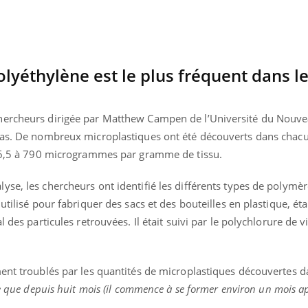
Bilan prévention : ce que
Intoléra
les kinés pourront
nouvell
bientôt faire
recomma
HAS
olyéthylène est le plus fréquent dans l
hercheurs dirigée par Matthew Campen de l’Université du Nouv
tas. De nombreux microplastiques ont été découverts dans chacu
e 6,5 à 790 microgrammes par gramme de tissu.
se, les chercheurs ont identifié les différents types de polymè
utilisé pour fabriquer des sacs et des bouteilles en plastique, étai
 des particules retrouvées. Il était suivi par le polychlorure de v
ment troublés par les quantités de microplastiques découvertes d
pe que depuis huit mois (il commence à se former environ un mois a