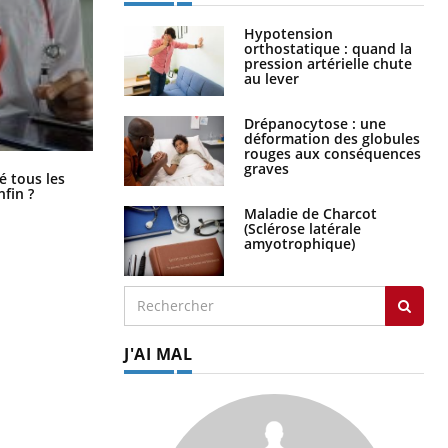
Hypotension
orthostatique : quand la
pression artérielle chute
au lever
Drépanocytose : une
déformation des globules
rouges aux conséquences
graves
Pourquoi votre ventre gâche-t-il les
é tous les
premiers jours de vos vacances ?
nfin ?
Maladie de Charcot
(Sclérose latérale
amyotrophique)
J'AI MAL