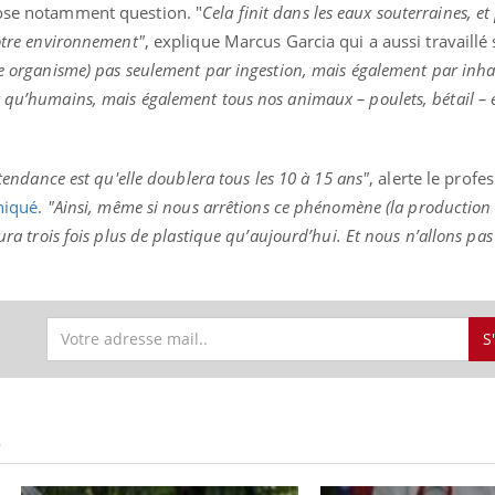
pose notamment question. "
Cela finit dans les eaux souterraines, et 
notre environnement"
, explique Marcus Garcia qui a aussi travaillé 
re organisme) pas seulement par ingestion, mais également par inha
 qu’humains, mais également tous nos animaux – poulets, bétail – e
Youtube
bète & Ramadan 2026
Un « jumeau numériq
tube
Youtube
faciliter l’accès à la 
Ramadan approche, et, pour de
Youtube
préventive
breuses personnes atteintes de
 tendance est qu'elle doublera tous les 10 à 15 ans"
, alerte le profe
Un établissement lié à u
ète, c'est une période de questions, de
iqué
.
"Ainsi, même si nous arrêtions ce phénomène (la production 
mutualiste innove en mat
s, mais ...
santé : l'utilisation d'un 
ura trois fois plus de plastique qu’aujourd’hui. Et nous n’allons pas 
numérique » permet ...
S
S