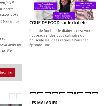
parfois ils
sur cette
lation. Cela
t toutes nos
Youtube
ue » pour
COUP DE FOOD sur le diabète
Youtube
médecine
Coup de food sur le diabète, c'est votre
nouveau rendez-vous culinaire qui
sseur
n groupe
bouscule les idées reçues ! Dans cet
croissante de
ière de bilan de
épisode, une ...
« jumeau
l’arrêter
Qu
You
êtr
"Le
qua
'inscrire
Doc
dir
LES MALADIES