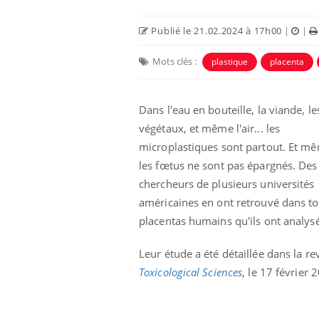
Publié le 21.02.2024 à 17h00
|
|
Mots clés :
plastique
placenta
Dans l'eau en bouteille, la viande, le
végétaux, et même l'air... les
microplastiques sont partout. Et m
les fœtus ne sont pas épargnés. Des
chercheurs de plusieurs universités
américaines en ont retrouvé dans to
i manger moins
Mordue par une tique en
ines pourrait
vacances, elle reste dans
placentas humains qu'ils ont analysé
nt être bénéfique
le coma pendant 42 jours
Leur étude a été détaillée dans la re
e et chaleur : ce
Mordue par un
Toxicological Sciences
, le 17 février 
a science
barracuda, une petite fille
secourue grâce à un
réflexe essentiel