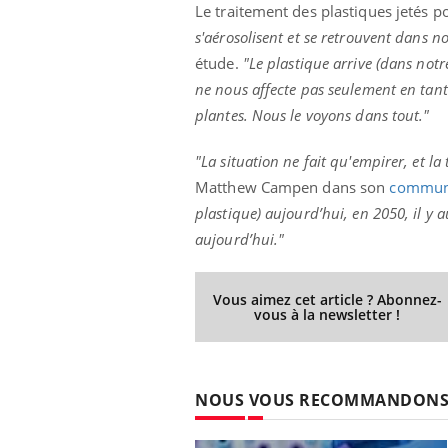
Le traitement des plastiques jetés 
s'aérosolisent et se retrouvent dans 
étude.
"Le plastique arrive (dans not
ne nous affecte pas seulement en tant
ale : et si on
Eczéma Chronique des Mains : se
Dia
Youtube
You
ube
Youtube
préparer pour l’été !
plantes. Nous le voyons dans tout."
Le 
 diabète de type 2
L'été arrive… et avec lui, un tout nouveau
nom
"La situation ne fait qu'empirer, et la
ues chez les
rythme de vie ! Vacances, plage, piscine,
diab
Matthew Campen dans son
commun
ez les soignants.
soleil, activités en plein air… Nos mains
défi
sont ...
plastique) aujourd’hui, en 2050, il y a
aujourd’hui."
Vous aimez cet article ? Abonnez-
vous à la newsletter !
NOUS VOUS RECOMMANDON