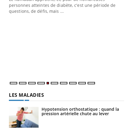
vie !
personnes atteintes de diabète, c'est une période de
…
questions, de défis, mais ...
Un 
You
à l
Un é
mati
numé
LES MALADIES
Hypotension orthostatique : quand la
pression artérielle chute au lever