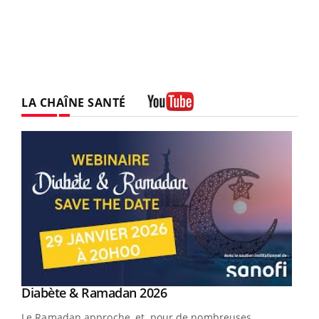
LA CHAÎNE SANTÉ
Youtube
Youtube
Diabète & Ramadan 2026
Youtube
Le Ramadan approche, et, pour de nombreuses