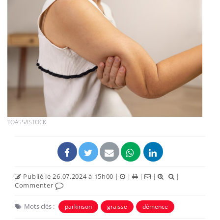
TOA55/ISTOCK
Publié le 26.07.2024 à 15h00
|
|
|
|
|
Commenter
Mots clés :
parkinson
graisse
démence