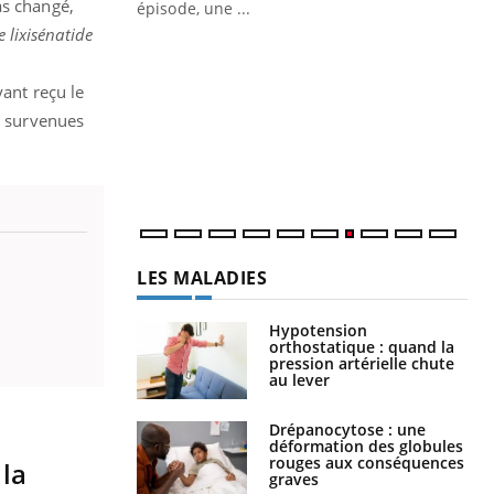
as changé,
ière de bilan de
épisode, une ...
« jumeau
 lixisénatide
Qu
You
êtr
yant reçu le
"Le
t survenues
qua
Doc
dir
LES MALADIES
Hypotension
orthostatique : quand la
pression artérielle chute
au lever
Drépanocytose : une
déformation des globules
rouges aux conséquences
 la
graves