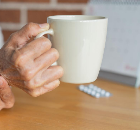
TDAH : quel est ce
Insuffis
traitement autorisé aux
comment
États-Unis ?
préveni
Cerveau : le mystère de la
Le déca
"madeleine de Proust"
d'été : 
enfin expliqué
sommeil
Intolérance au gluten : les
Grossess
nouvelles
pourraie
recommandations de la
poids d
HAS