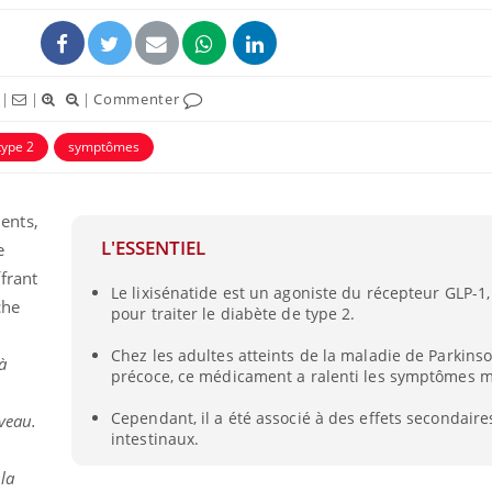
|
|
|
Commenter
type 2
symptômes
ents,
L'ESSENTIEL
e
frant
Le lixisénatide est un agoniste du récepteur GLP-1, 
che
pour traiter le diabète de type 2.
Chez les adultes atteints de la maladie de Parkins
à
précoce, ce médicament a ralenti les symptômes m
Cependant, il a été associé à des effets secondaire
veau.
intestinaux.
la