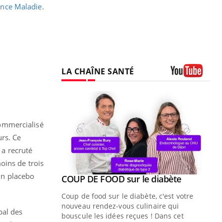
ance Maladie
.
LA CHAÎNE SANTÉ
Youtube
ommercialisé
urs. Ce
 a recruté
oins de trois
 un placebo
Youtube
ue » pour
COUP DE FOOD sur le diabète
Youtube
médecine
Coup de food sur le diabète, c'est votre
nouveau rendez-vous culinaire qui
bal des
n groupe
bouscule les idées reçues ! Dans cet