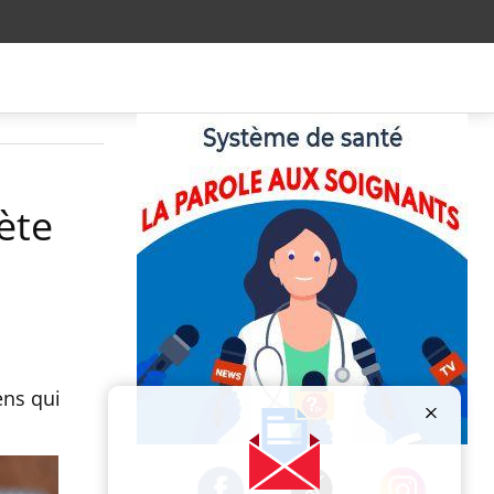
ète
ens qui
Publicité