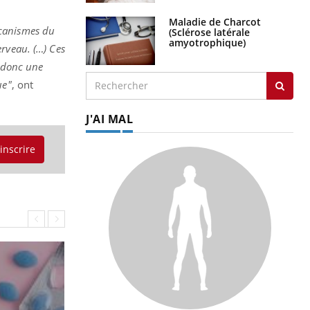
Maladie de Charcot
écanismes du
(Sclérose latérale
amyotrophique)
rveau. (…) Ces
t donc une
ue"
, ont
J'AI MAL
'inscrire