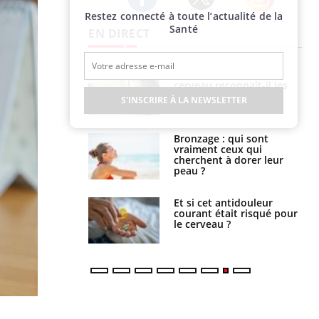
Restez connecté à toute l’actualité de la
Twitter
Facebook
Instagram
Santé
EN DIRECT
ance cardiaque :
Autisme : pourquoi le
 mieux la
cerveau reconnaît-il les
r
visages autrement ?
S'INSCRIRE À LA NEWSLETTER
lage des horaires
Bronzage : qui sont
quel impact sur le
vraiment ceux qui
 ?
cherchent à dorer leur
peau ?
e : ces polluants
Et si cet antidouleur
nt influencer le
courant était risqué pour
es enfants
le cerveau ?