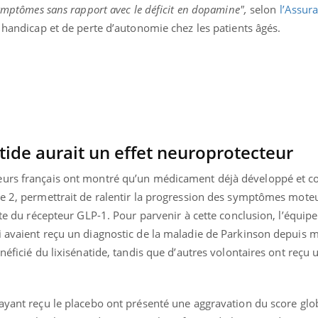
symptômes sans rapport avec le déficit en dopamine",
selon
l’Assur
e handicap et de perte d’autonomie chez les patients âgés.
atide aurait un effet neuroprotecteur
eurs français ont montré qu’un médicament déjà développé et c
pe 2, permettrait de ralentir la progression des symptômes mote
ste du récepteur GLP-1. Pour parvenir à cette conclusion, l’équipe
i avaient reçu un diagnostic de la maladie de Parkinson depuis m
néficié du lixisénatide, tandis que d’autres volontaires ont reçu
Youtube
bète & Ramadan 2026
Un « jumeau numériq
tube
Youtube
faciliter l’accès à la 
Ramadan approche, et, pour de
Youtube
préventive
breuses personnes atteintes de
 ayant reçu le placebo ont présenté une aggravation du score glo
Un établissement lié à u
ète, c'est une période de questions, de