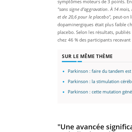
symptômes moteurs de 3 points. En r
ez les soignants.
soleil, activités en plein air… Nos mains
défi
sont ...
"sans signe d’aggravation. À 14 mois, 
et de 20,6 pour le placebo",
peut-on li
dopaminergiques était plus faible che
placebo. Selon les résultats, publié
chez 46 % des participants recevant 
SUR LE MÊME THÈME
Parkinson : faire du tandem est
Parkinson : la stimulation céré
Parkinson : cette mutation géné
"Une avancée significa