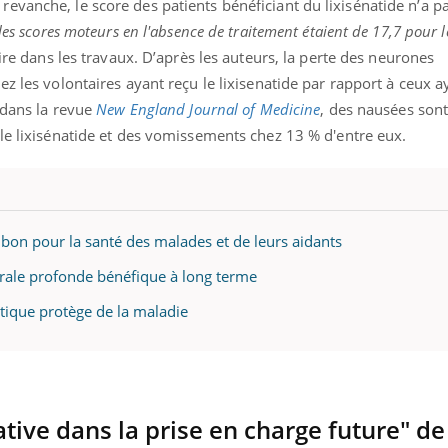
evanche, le score des patients bénéficiant du lixisénatide n’a p
mutualiste innove en mat
s, mais ...
santé : l'utilisation d'un 
les scores moteurs en l'absence de traitement étaient de 17,7 pour le
numérique » permet ...
re dans les travaux. D’après les auteurs, la perte des neurones
z les volontaires ayant reçu le lixisenatide par rapport à ceux a
s dans la revue
New England Journal of Medicine
, des nausées son
le lixisénatide et des vomissements chez 13 % d'entre eux.
 bon pour la santé des malades et de leurs aidants
brale profonde bénéfique à long terme
tique protège de la maladie
tive dans la prise en charge future" de