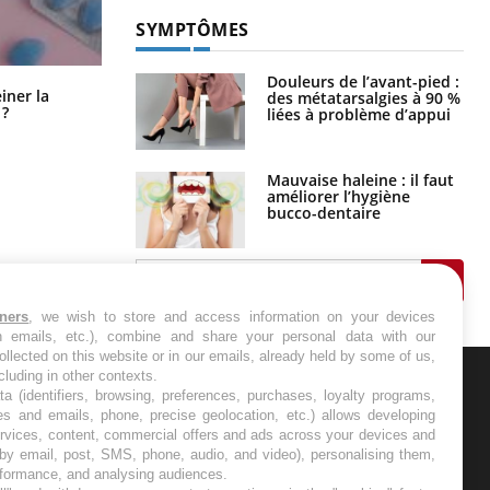
SYMPTÔMES
Douleurs de l’avant-pied :
Pourquoi manger moins de
einer la
des métatarsalgies à 90 %
protéines pourrait finalement être
 ?
liées à problème d’appui
bénéfique
Mauvaise haleine : il faut
améliorer l’hygiène
bucco-dentaire
tners
, we wish to store and access information on your devices
in emails, etc.), combine and share your personal data with our
ollected on this website or in our emails, already held by some of us,
ncluding in other contexts.
ta (identifiers, browsing, preferences, purchases, loyalty programs,
ER
es and emails, phone, precise geolocation, etc.) allows developing
ervices, content, commercial offers and ads across your devices and
 by email, post, SMS, phone, audio, and video), personalising them,
s les semaines les meilleures
rformance, and analysing audiences.