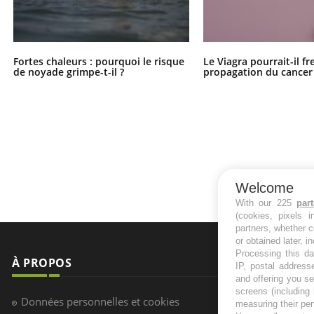
Fortes chaleurs : pourquoi le risque
Le Viagra pourrait-il fr
de noyade grimpe-t-il ?
propagation du cancer
Welcome
With our 225
par
(cookies, pixels 
partners, whether c
or obtained later, i
Processing this da
À PROPOS
NEWSLETT
IP, postal address
and offering you s
screens (including
Recevez toute
Données personnelles et cookies
measuring their pe
infos santé