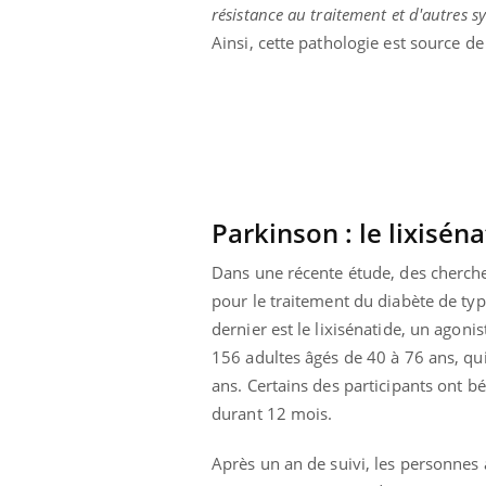
résistance au traitement et d'autres 
Ainsi, cette pathologie est source d
Parkinson : le lixisén
Dans une récente étude, des cherch
pour le traitement du diabète de ty
dernier est le lixisénatide, un agoni
156 adultes âgés de 40 à 76 ans, qu
ans. Certains des participants ont bé
ale : et si on
Eczéma Chronique des Mains : se
Dia
Youtube
You
ube
Youtube
préparer pour l’été !
durant 12 mois.
Le 
 diabète de type 2
L'été arrive… et avec lui, un tout nouveau
nom
Après un an de suivi, les personnes
ues chez les
rythme de vie ! Vacances, plage, piscine,
diab