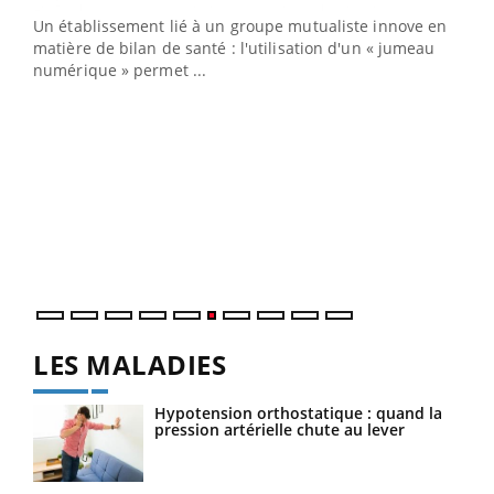
Un établissement lié à un groupe mutualiste innove en
e
matière de bilan de santé : l'utilisation d'un « jumeau
numérique » permet ...
COU
You
Coup
vous
épis
LES MALADIES
Hypotension orthostatique : quand la
pression artérielle chute au lever