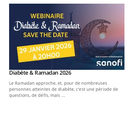
Youtube
Diabète & Ramadan 2026
Youtube
Le Ramadan approche, et, pour de nombreuses
vie !
personnes atteintes de diabète, c'est une période de
…
questions, de défis, mais ...
Un 
You
à l