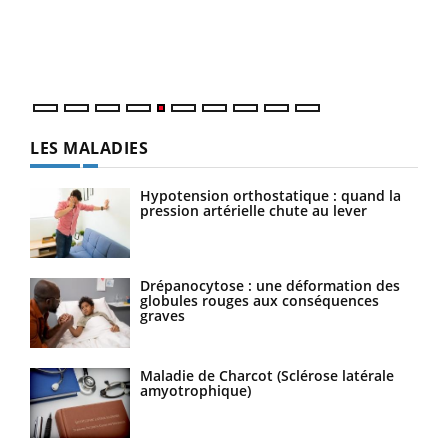
Un é
mati
numé
LES MALADIES
Hypotension orthostatique : quand la
pression artérielle chute au lever
Drépanocytose : une déformation des
globules rouges aux conséquences
graves
Maladie de Charcot (Sclérose latérale
amyotrophique)