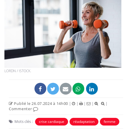
LORDN / ISTOCK.
Publié le 26.07.2024 à 14h00
|
|
|
|
|
Commenter
Mots clés :
crise cardiaque
réadaptation
femme