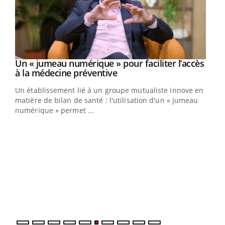
Youtube
Un « jumeau numérique » pour faciliter l’accès
COUP DE FOOD sur le diabète
Youtube
Youtube
Youtube
à la médecine préventive
Coup de food sur le diabète, c'est votre nouveau rendez-
Un établissement lié à un groupe mutualiste innove en
vous culinaire qui bouscule les idées reçues ! Dans cet
matière de bilan de santé : l'utilisation d'un « jumeau
épisode, une ...
numérique » permet ...
Qua
You
"Les
trav
DRH 