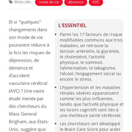
Mots clés :
mode de vie
démence
AVC
Et si "quelques"
L'ESSENTIEL
changements dans
Parmi les 17 facteurs de risque
son mode de vie
modifiables communs aux trois
pouvaient réduire à
maladies, on retrouve la
tension artérielle, la glycémie,
la fois les risques de
le cholestérol, l’activité
dépression, de
physique, le sommeil,
démence et
l’alimentation, le tabagisme,
l’alcool, l’engagement social ou
d’accident
encore le stress.
vasculaire cérébral
L’hypertension et les maladies
(AVC) ? Une vaste
rénales sévères apparaissent
étude menée par
comme les plus influentes,
tandis que l’activité physique et
des chercheurs du
les loisirs cognitifs sont liés à
Mass General
une meilleure santé cérébrale.
Brigham, aux Etats-
Les chercheurs ont développé
Unis, suggère que
le Brain Care Score pour aider