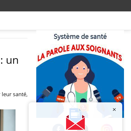
: un
 leur santé,
Publicité