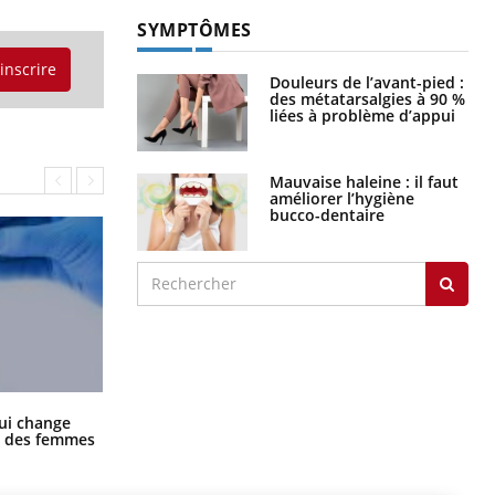
SYMPTÔMES
'inscrire
Douleurs de l’avant-pied :
des métatarsalgies à 90 %
liées à problème d’appui
Mauvaise haleine : il faut
améliorer l’hygiène
bucco-dentaire
La sieste empêche-t-elle de dormir
ui change
la nuit ?
ge des femmes