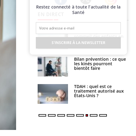
Restez connecté à toute l’actualité de la
Twitter
Facebook
Instagram
Santé
EN DIRECT
par un
Comment gérer le
a, une petite fille
sommeil des enfants en
e grâce à un
vacances ?
S'INSCRIRE À LA NEWSLETTER
essentiel
lose en Suisse :
Bilan prévention : ce que
st l’origine de la
les kinés pourront
nation ?
bientôt faire
s alimentaires :
TDAH : quel est ce
velle arme contre
traitement autorisé aux
tions sévères
États-Unis ?