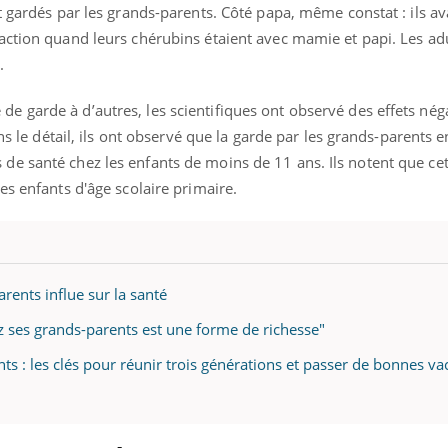
il, activités en plein air… Nos mains
défis, mais ...
t gardés par les grands-parents. Côté papa, même constat : ils a
 ...
action quand leurs chérubins étaient avec mamie et papi. Les ad
n.
garde à d’autres, les scientifiques ont observé des effets négat
ans le détail, ils ont observé que la garde par les grands-parents e
 santé chez les enfants de moins de 11 ans. Ils notent que cet 
es enfants d'âge scolaire primaire.
arents influe sur la santé
ez ses grands-parents est une forme de richesse"
nts : les clés pour réunir trois générations et passer de bonnes v