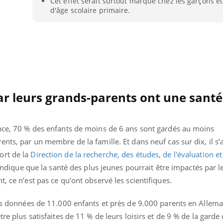
Cet effet serait surtout marqué chez les garçons et
d'âge scolaire primaire.
ar leurs grands-parents ont une santé
ance, 70 % des enfants de moins de 6 ans sont gardés au moins
nts, par un membre de la famille. Et dans neuf cas sur dix, il s’
ort de la
Direction de la recherche, des études, de l'évaluation et
’indique que la santé des plus jeunes pourrait être impactés par l
éma Chronique des Mains : se
Diabète & Ramadan 
tube
Youtube
, ce n’est pas ce qu’ont observé les scientifiques.
Youtube
parer pour l’été !
Le Ramadan approche, et,
 les données de 11.000 enfants et près de 9.000 parents en Allem
é arrive… et avec lui, un tout nouveau
nombreuses personnes at
tre plus satisfaites de 11 % de leurs loisirs et de 9 % de la garde 
me de vie ! Vacances, plage, piscine,
diabète, c'est une périod