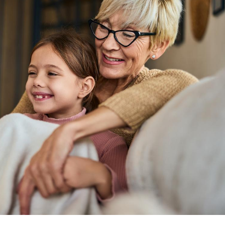
Grossesse et chaleur : ce
Mordue 
que dit la science
barracud
secouru
réflexe 
Le smartphone nuit-il à
Légionel
l'apprentissage de la
quelle e
lecture ?
contami
Mordue par une tique en
Allergie
vacances, elle reste dans
une nou
le coma pendant 42 jours
les réac