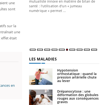
mutualiste innove en matière de bilan de
vaient une
santé : l'utilisation d'un « jumeau
ultes sont
CO
You
numérique » permet ...
Cou
nou
ifs sur la
bou
ntraînait une
épi
effet était
LES MALADIES
Hypotension
orthostatique : quand la
pression artérielle chute
au lever
acances en
Drépanocytose : une
déformation des globules
rouges aux conséquences
graves