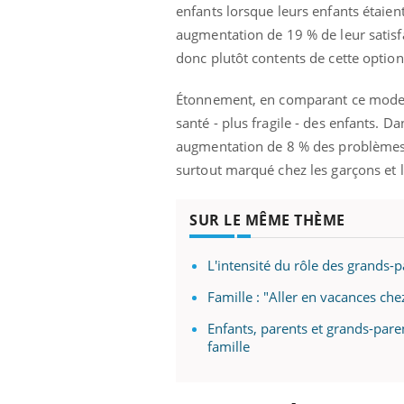
les ce qui la rend
patients comme parfois chez les soignants.
sole
enfants lorsque leurs enfants étaien
sont
augmentation de 19 % de leur satisf
donc plutôt contents de cette optio
Étonnement, en comparant ce mode de 
santé - plus fragile - des enfants. D
augmentation de 8 % des problèmes de
surtout marqué chez les garçons et l
SUR LE MÊME THÈME
L'intensité du rôle des grands-p
Famille : "Aller en vacances ch
Enfants, parents et grands-pare
famille