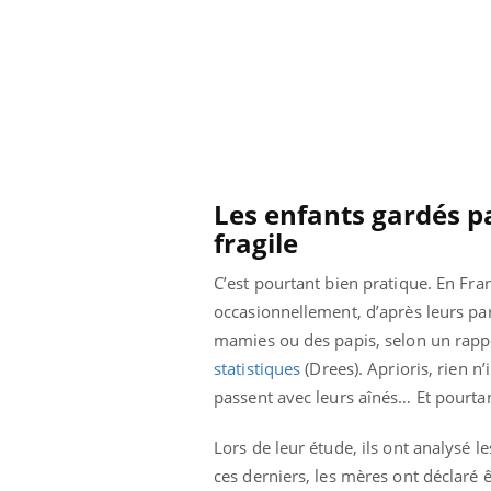
Les enfants gardés p
fragile
C’est pourtant bien pratique. En Fr
occasionnellement, d’après leurs pare
mamies ou des papis, selon un rapp
statistiques
(Drees). Aprioris, rien n
prendre pour
Insuline & Charge mentale : et si on
Ecz
Youtube
You
passent avec leurs aînés… Et pourtant
Youtube
osait en parler??
pré
Lors de leur étude, ils ont analysé
llard mental ou
En 2026, l'insuline dans le diabète de type 2
L'ét
ces derniers, les mères ont déclaré ê
tômes de la
reste entourée d'idées reçues chez les
ryth