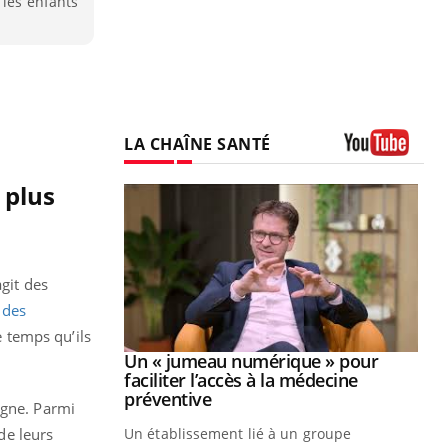
 les enfants
LA CHAÎNE SANTÉ
Youtube
 plus
agit des
 des
e temps qu’ils
Youtube
2026
Un « jumeau numérique » pour
Youtube
faciliter l’accès à la médecine
 pour de
Youtube
préventive
agne. Parmi
teintes de
de leurs
Un établissement lié à un groupe
e de questions, de