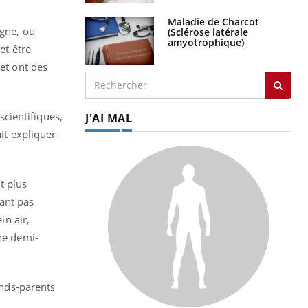
Maladie de Charcot
agne, où
(Sclérose latérale
amyotrophique)
et être
 et ont des
scientifiques,
J'AI MAL
it expliquer
t plus
ant pas
in air,
une demi-
ands-parents