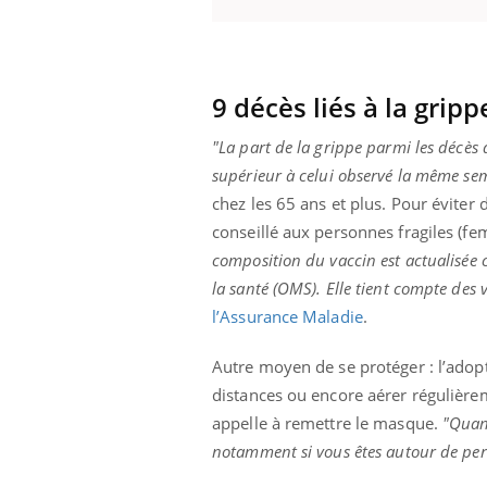
9 décès liés à la gripp
Eczéma Chronique des Mains :
Car
Youtube
You
Youtube
expliquer ma maladie
pré
"La part de la grippe parmi les décès 
Il y a des sujets qui sont faciles à aborder...
Fati
supérieur à celui observé la même sem
d'autres non ! D'un côté, poser des
mêm
chez les 65 ans et plus. Pour éviter d
questions sur la maladie d'un proche c'est
care
montrer ...
...
conseillé aux personnes fragiles (f
composition du vaccin est actualisé
la santé (OMS). Elle tient compte des v
l’Assurance Maladie
.
Autre moyen de se protéger : l’adopt
distances ou encore aérer régulière
appelle à remettre le masque.
"Quand
notamment si vous êtes autour de pers