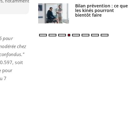
res, notamment
lose en Suisse :
Bilan prévention : ce que
st l’origine de la
les kinés pourront
nation ?
bientôt faire
66 pour
 modérée chez
 confondus."
0.597, soit
e pour
au 7