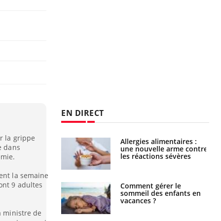
EN DIRECT
r la grippe
par une tique en
Allergies alimentaires :
e dans
, elle reste dans
une nouvelle arme contre
 pendant 42 jours
les réactions sévères
émie.
ment la semaine
ont 9 adultes
par un
Comment gérer le
a, une petite fille
sommeil des enfants en
e grâce à un
vacances ?
essentiel
a ministre de