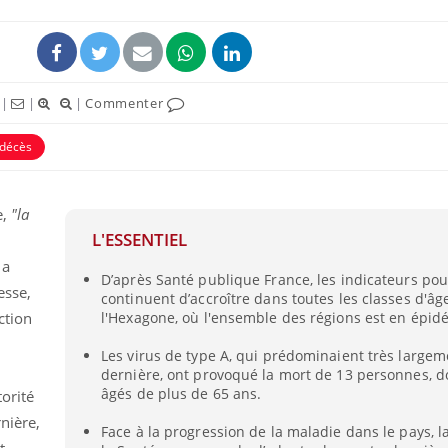
|
|
|
Commenter
décès
e,
"la
L'ESSENTIEL
 a
D’après Santé publique France, les indicateurs pou
Pourquoi manger moins
Mordue 
esse,
continuent d’accroître dans toutes les classes d'âg
de protéines pourrait
vacances
finalement être bénéfique
le coma
ction
l'Hexagone, où l'ensemble des régions est en épid
Les virus de type A, qui prédominaient très large
dernière, ont provoqué la mort de 13 personnes, d
Grossesse et chaleur : ce
Mordue 
que dit la science
barracud
âgés de plus de 65 ans.
torité
secouru
réflexe 
nière,
Face à la progression de la maladie dans le pays, l
t