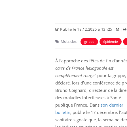
Publié le 18.12.2025 à 13h25
|
|
Mots clés :
grippe
épidémie
À l’approche des fêtes de fin d’anné
carte de France hexagonale est
complètement rouge"
pour la grippe,
Pourquoi votre ventre
déclaré, lors d’une conférence de pr
gâche-t-il les premiers
jours de vos vacances ?
Bruno Coignard, directeur de la dire
des maladies infectieuses à Santé
publique France. Dans
son dernier
Fortes chaleurs :
pourquoi le risque de
bulletin
, publié le 17 décembre, l’au
noyade grimpe-t-il ?
sanitaire signale que, la semaine der
les indicateurs grippaux continuaien