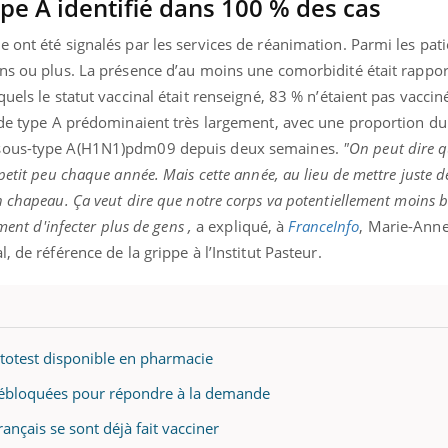
ype A identifié dans 100 % des cas
 ont été signalés par les services de réanimation. Parmi les pat
ans ou plus. La présence d’au moins une comorbidité était rappo
uels le statut vaccinal était renseigné, 83 % n’étaient pas vaccin
s de type A prédominaient très largement, avec une proportion d
 sous-type A(H1N1)pdm09 depuis deux semaines.
"On peut dire q
etit peu chaque année. Mais cette année, au lieu de mettre juste des
 chapeau. Ça veut dire que notre corps va potentiellement moins b
ment d'infecter plus de gens ,
a expliqué, à
FranceInfo
, Marie-Ann
, de référence de la grippe à l’Institut Pasteur.
totest disponible en pharmacie
 débloquées pour répondre à la demande
rançais se sont déjà fait vacciner