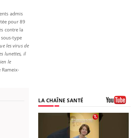
ients admis
rtée pour 89
és contre la
u sous-type
ue les virus de
 lunettes, il
ien le
e Rameix-
LA CHAÎNE SANTÉ
Youtube