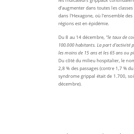
Le Viagra pourrait-il
d’augmenter dans toutes les classes
freiner la propagation du
cancer ?
dans l'Hexagone, où l'ensemble des
régions est en épidémie.
Du 8 au 14 décembre,
"le taux de c
100.000 habitants. La part d'activité
les moins de 15 ans et les 65 ans ou p
Du côté du milieu hospitalier, le n
2,8 % des passages (contre 1,7 % du
syndrome grippal était de 1.700, soi
décembre).