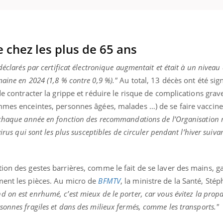
e chez les plus de 65 ans
ence en fer : comprendre pour
Insuline & Charge ment
tube
Youtube
Youtube
Yout
venir
osait en parler??
déclarés par certificat électronique augmentait et était à un niveau 
gue, irritabilité, brouillard mental ou
En 2026, l'insuline dans l
aine en 2024 (1,8 % contre 0,9 %)."
Au total, 13 décès ont été sig
e alopécie… Les symptômes de la
reste entourée d'idées re
e contracter la grippe et réduire le risque de complications graves
nce en fer sont multiples ce qui la rend
patients comme parfois ch
emmes enceintes, personnes âgées, malades …) de se faire vaccine
e chaque année en fonction des recommandations de l’Organisation
irus qui sont les plus susceptibles de circuler pendant l’hiver suiva
ion des gestes barrières, comme le fait de se laver des mains, g
ment les pièces. Au micro de
BFMTV
, la ministre de la Santé, Stép
 on est enrhumé, c’est mieux de le porter, car vous évitez la prop
onnes fragiles et dans des milieux fermés, comme les transports."