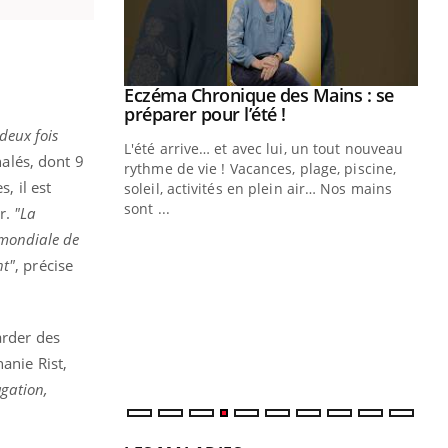
ale : et si on
Eczéma Chronique des Mains : se
Youtube
ube
Youtube
préparer pour l’été !
deux fois
e diabète de type 2
L'été arrive… et avec lui, un tout nouveau
nalés, dont 9
çues chez les
rythme de vie ! Vacances, plage, piscine,
, il est
ez les soignants.
soleil, activités en plein air… Nos mains
sont ...
r.
"La
Di
You
 mondiale de
Le 
nt"
, précise
nom
dia
défi
arder des
hanie Rist,
agation,