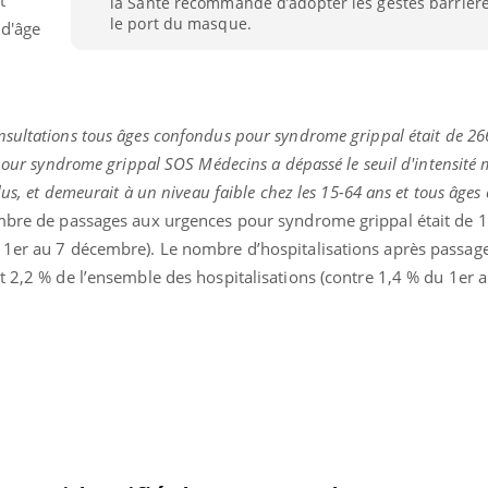
la Santé recommande d’adopter les gestes barriè
Le smartphone nuit-il à
Légionel
le port du masque.
 d'âge
l'apprentissage de la
quelle e
lecture ?
contami
onsultations tous âges confondus pour syndrome grippal était de 2
 pour syndrome grippal SOS Médecins a dépassé le seuil d'intensité
lus, et demeurait à un niveau faible chez les 15-64 ans et tous âges
ombre de passages aux urgences pour syndrome grippal était de 1
 1er au 7 décembre). Le nombre d’hospitalisations après passag
t 2,2 % de l’ensemble des hospitalisations (contre 1,4 % du 1er 