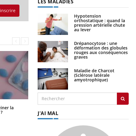
LES MALADIES
'inscrire
Hypotension
orthostatique : quand la
pression artérielle chute
au lever
Drépanocytose : une
déformation des globules
rouges aux conséquences
graves
Maladie de Charcot
(Sclérose latérale
amyotrophique)
Pourquoi manger moins de
einer la
protéines pourrait finalement être
 ?
J'AI MAL
bénéfique