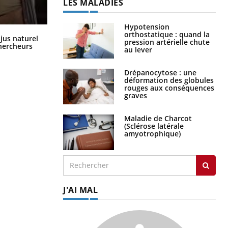
LES MALADIES
Hypotension
orthostatique : quand la
Comment oublier les écrans en
 jus naturel
pression artérielle chute
vacances ?
chercheurs
au lever
Drépanocytose : une
déformation des globules
rouges aux conséquences
graves
Maladie de Charcot
(Sclérose latérale
amyotrophique)
J'AI MAL