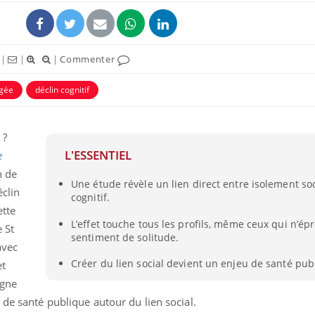
|
|
|
Commenter
gée
déclin cognitif
 ?
L'ESSENTIEL
e
n de
Une étude révèle un lien direct entre isolement soc
éclin
cognitif.
Comment oublier les
Chikung
ette
écrans en vacances ?
West Nil
t-il dan
L’effet touche tous les profils, même ceux qui n’é
 St
France ?
sentiment de solitude.
avec
Créer du lien social devient un enjeu de santé publ
Toujours connectés :
Les méd
et
comment le travail
protègen
igne
empiète de plus en plus
?
sur nos soirées
 de santé publique autour du lien social.