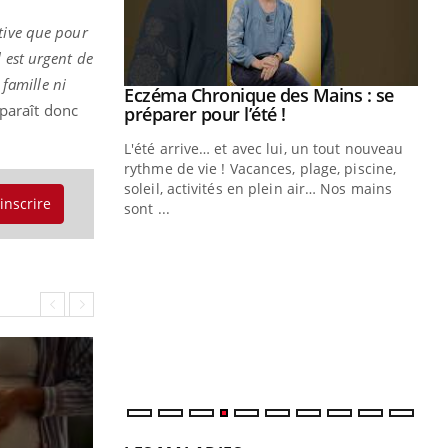
itive que pour
l est urgent de
 famille ni
ale : et si on
Eczéma Chronique des Mains : se
Youtube
paraît donc
ube
Youtube
préparer pour l’été !
e diabète de type 2
L'été arrive… et avec lui, un tout nouveau
çues chez les
rythme de vie ! Vacances, plage, piscine,
ez les soignants.
soleil, activités en plein air… Nos mains
'inscrire
sont ...
Di
You
Le 
nom
dia
défi