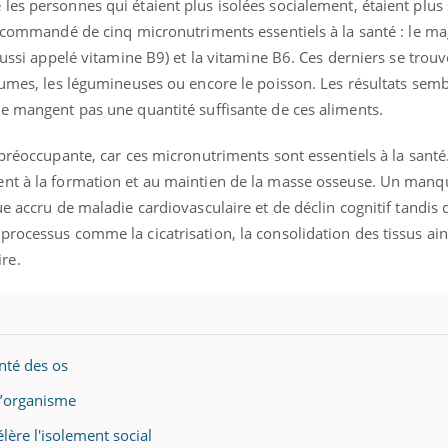
es personnes qui étaient plus isolées socialement, étaient plus
 recommandé de cinq micronutriments essentiels à la santé : le m
aussi appelé vitamine B9) et la vitamine B6. Ces derniers se trou
égumes, les légumineuses ou encore le poisson. Les résultats sem
ne mangent pas une quantité suffisante de ces aliments.
préoccupante, car ces micronutriments sont essentiels à la santé. 
ent à la formation et au maintien de la masse osseuse. Un manq
e accru de maladie cardiovasculaire et de déclin cognitif tandis 
rocessus comme la cicatrisation, la consolidation des tissus ain
re.
nté des os
 l’organisme
élère l'isolement social