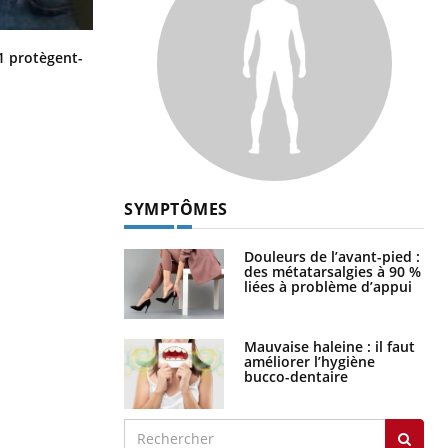
Cytomégalovirus : ce qui change
1 protègent-
dans la prise en charge des femmes
enceintes
SYMPTÔMES
Douleurs de l’avant-pied :
des métatarsalgies à 90 %
liées à problème d’appui
Mauvaise haleine : il faut
améliorer l’hygiène
bucco-dentaire