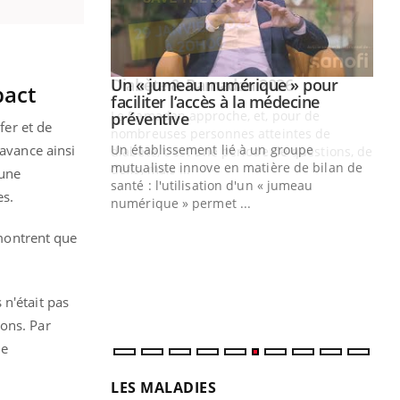
Youtube
2026
Un « jumeau numérique » pour
Youtube
pact
faciliter l’accès à la médecine
 pour de
Youtube
préventive
fer et de
teintes de
 avance ainsi
Un établissement lié à un groupe
e de questions, de
mutualiste innove en matière de bilan de
 une
santé : l'utilisation d'un « jumeau
es.
CO
You
numérique » permet ...
Cou
 montrent que
nou
bou
épi
n'était pas
ions. Par
ne
LES MALADIES