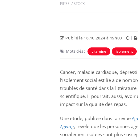
PIKSEL/ISTOCK
Publié le 16.10.2024 à 19h00
|
|
Mots clés :
vitamine
isolement
Cancer, maladie cardiaque, dépress
l’isolement social est lié à de nomb
troubles de santé dans la littérature
lovirus : ce qui
Pourquoi votre ventre
ans la prise en
gâche-t-il les premiers
scientifique. Il pourrait, aussi, avoir
des femmes
jours de vos vacances ?
s
impact sur la qualité des repas.
e empêche-t-elle
Fortes chaleurs :
Une étude, publiée dans la revue
Ag
 la nuit ?
pourquoi le risque de
noyade grimpe-t-il ?
Ageing
, révèle que les personnes âg
socialement isolées sont plus suscep