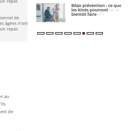
 un repas
lose en Suisse :
Bilan prévention : ce que
st l’origine de la
les kinés pourront
nation ?
bientôt faire
tionnel de
es âgées n'ont
 un repas
es au
ils
ment de