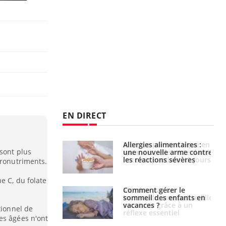
EN DIRECT
par une tique en
Allergies alimentaires :
sont plus
, elle reste dans
une nouvelle arme contre
 pendant 42 jours
les réactions sévères
cronutriments.
e C, du folate
par un
Comment gérer le
a, une petite fille
sommeil des enfants en
e grâce à un
vacances ?
tionnel de
essentiel
es âgées n'ont