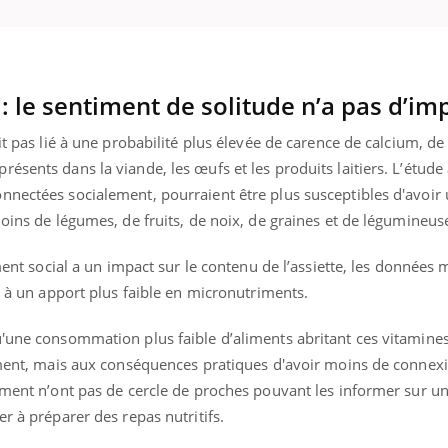
éma Chronique des Mains : se
Diabète & Ramadan 
tube
Youtube
: le sentiment de solitude n’a pas d’im
Youtube
parer pour l’été !
Le Ramadan approche, et,
it pas lié à une probabilité plus élevée de carence de calcium, de 
é arrive… et avec lui, un tout nouveau
nombreuses personnes at
ésents dans la viande, les œufs et les produits laitiers. L’étude
me de vie ! Vacances, plage, piscine,
diabète, c'est une périod
il, activités en plein air… Nos mains
défis, mais ...
nnectées socialement, pourraient être plus susceptibles d'avoir
 ...
moins de légumes, de fruits, de noix, de graines et de légumineus
ement social a un impact sur le contenu de l’assiette, les données
ié à un apport plus faible en micronutriments.
'une consommation plus faible d’aliments abritant ces vitamines 
lement, mais aux conséquences pratiques d'avoir moins de connex
lement n’ont pas de cercle de proches pouvant les informer sur u
r à préparer des repas nutritifs.