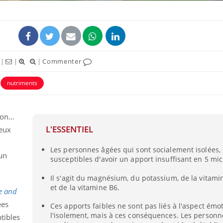
|
|
|
Commenter
nutriments
ion…
L'ESSENTIEL
reux
Pourquoi manger moins
Mordue 
Les personnes âgées qui sont socialement isolées, 
de protéines pourrait
vacances
 un
finalement être bénéfique
le coma
susceptibles d'avoir un apport insuffisant en 5 mi
Il s'agit du magnésium, du potassium, de la vitamin
et de la vitamine B6.
Grossesse et chaleur : ce
Mordue 
e and
que dit la science
barracud
secouru
ées
Ces apports faibles ne sont pas liés à l'aspect émo
réflexe 
l'isolement, mais à ces conséquences. Les personn
tibles