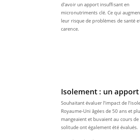
d'avoir un apport insuffisant en
 fin du comprimé
Le Viagra pourrait-il
jours se profile-t-
freiner la propagation du
micronutriments clé. Ce qui augmen
n ?
cancer ?
leur risque de problèmes de santé e
carence.
Isolement : un apport
Souhaitant évaluer l’impact de l’iso
Royaume-Uni âgées de 50 ans et plus.
mangeaient et buvaient au cours de d
solitude ont également été évalués.