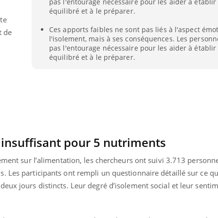
pas l'entourage nécessaire pour les aider à établir
Le smartphone nuit-il à
Légionel
équilibré et à le préparer.
l'apprentissage de la
quelle e
te
lecture ?
contami
Ces apports faibles ne sont pas liés à l'aspect émo
t de
l'isolement, mais à ses conséquences. Les personn
pas l'entourage nécessaire pour les aider à établir
équilibré et à le préparer.
 insuffisant pour 5 nutriments
lement sur l’alimentation, les chercheurs ont suivi 3.713 personn
 Les participants ont rempli un questionnaire détaillé sur ce qu'
eux jours distincts. Leur degré d’isolement social et leur senti