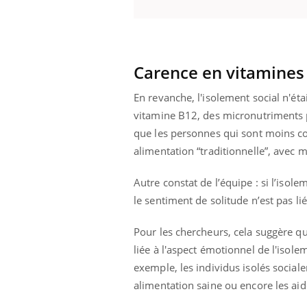
llard mental ou
tômes de la
les ce qui la rend
Insuline & Charge mentale : et si on
Ecz
Youtube
You
Carence en vitamines 
Youtube
osait en parler??
pré
En revanche, l'isolement social n'éta
En 2026, l'insuline dans le diabète de type 2
L'ét
vitamine B12, des micronutriments pr
reste entourée d'idées reçues chez les
ryth
patients comme parfois chez les soignants.
sole
que les personnes qui sont moins co
sont
alimentation “traditionnelle”, avec 
Autre constat de l’équipe : si l’isol
le sentiment de solitude n’est pas l
Pour les chercheurs, cela suggère qu
liée à l'aspect émotionnel de l'iso
exemple, les individus isolés socia
alimentation saine ou encore les aide