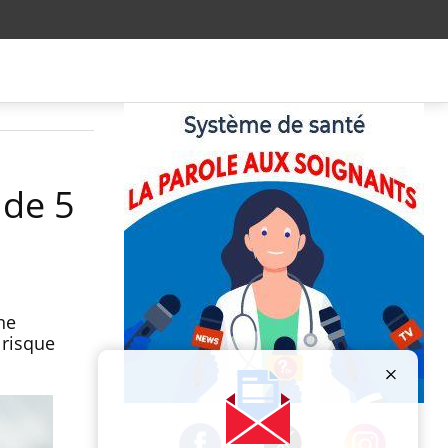
 de 5
ne
 risque
Publicité