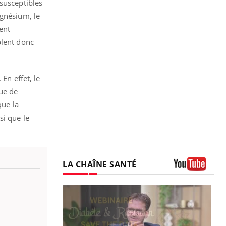
 susceptibles
agnésium, le
vent
blent donc
En effet, le
ue de
que la
si que le
LA CHAÎNE SANTÉ
Youtube