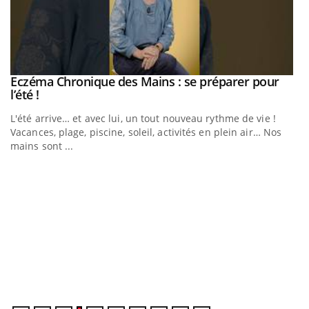
Eczéma Chronique des Mains : se préparer pour
Youtube
Youtube
l’été !
e
L'été arrive… et avec lui, un tout nouveau rythme de vie !
Vacances, plage, piscine, soleil, activités en plein air… Nos
mains sont ...
D
Yo
L
at
dé