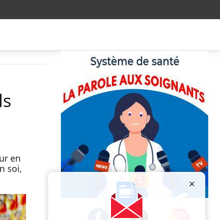
ls
ur en
n soi,
Publicité