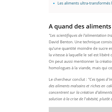
Les aliments ultra-transformés 
 Mains :
Carence en fer : comprendre pour
Ins
Youtube
You
A quand des aliments 
Youtube
Youtube
prévenir
osa
"Les scientifiques de l'alimentation t
aciles à aborder...
Fatigue, irritabilité, brouillard mental ou
En 2
David Benton. Une technique consiste
poser des
même alopécie… Les symptômes de la
rest
'un proche c'est
carence en fer sont multiples ce qui la rend
pat
qu’une quantité moindre de sucre e
...
la vitesse à laquelle le sel est libé
On peut aussi mentionner la créati
homologues à la viande, mais qui co
Le chercheur conclut :
"Ces types d'i
des aliments malsains et riches en calor
concentrent sur la création d'aliments 
solution à la crise de l'obésité, plutôt