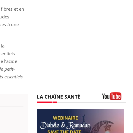
fibres et en
tudes
dues à une
 la
sentiels
e l’acide
de petit-
s essentiels
LA CHAÎNE SANTÉ
Youtube