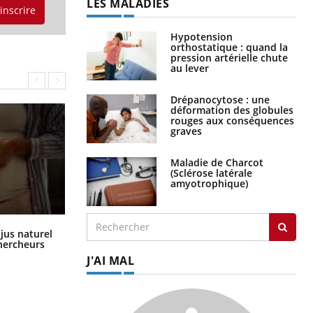
LES MALADIES
'inscrire
Hypotension
orthostatique : quand la
pression artérielle chute
au lever
Drépanocytose : une
déformation des globules
rouges aux conséquences
graves
Maladie de Charcot
(Sclérose latérale
amyotrophique)
Comment oublier les écrans en
 jus naturel
vacances ?
chercheurs
J'AI MAL