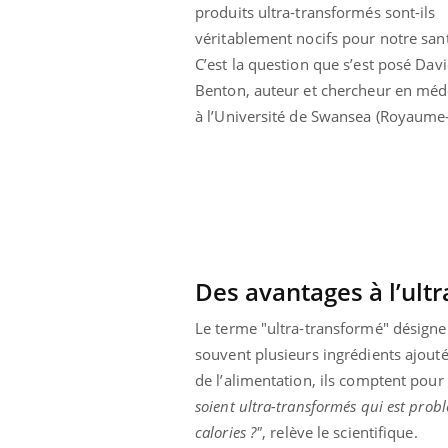
produits ultra-transformés sont-ils
 à risque : ce jus
Cancer colorectal : une
ttire l'attention
stratégie simple aurait
véritablement nocifs pour notre sant
cheurs
changé la donne au Pays
basque
C’est la question que s’est posé Dav
Benton, auteur et chercheur en méd
à l’Université de Swansea (Royaume-
Des avantages à l’ult
Le terme "ultra-transformé" désigne 
souvent plusieurs ingrédients ajout
de l’alimentation, ils comptent pou
soient ultra-transformés qui est prob
calories ?"
, relève le scientifique.