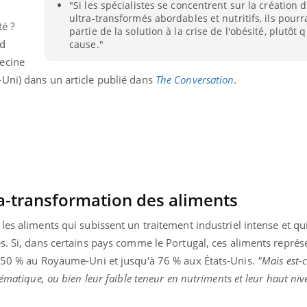
"Si les spécialistes se concentrent sur la création 
Cytomégalovirus : ce qui
Pourquo
ultra-transformés abordables et nutritifs, ils pourr
change dans la prise en
gâche-t-
é ?
partie de la solution à la crise de l'obésité, plutôt 
charge des femmes
jours de
enceintes
id
cause."
ecine
Uni) dans un article publié dans
The Conversation
.
ra-transformation des aliments
les aliments qui subissent un traitement industriel intense et qu
és. Si, dans certains pays comme le Portugal, ces aliments repré
r 50 % au Royaume-Uni et jusqu'à 76 % aux États-Unis.
"Mais est-ce
lématique, ou bien leur faible teneur en nutriments et leur haut ni