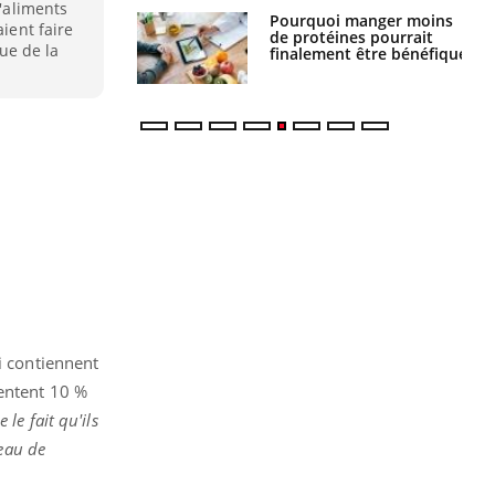
d'aliments
i votre ventre
Pourquoi manger moins
aient faire
il les premiers
de protéines pourrait
que de la
 vos vacances ?
finalement être bénéfique
i contiennent
sentent 10 %
 le fait qu'ils
veau de