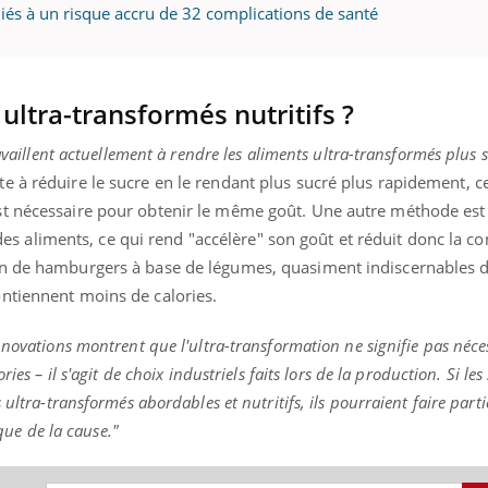
liés à un risque accru de 32 complications de santé
uline & Charge mentale : et si on
Eczéma Chronique des
tube
Youtube
ultra-transformés nutritifs ?
Youtube
Y
it en parler??
préparer pour l’été !
ravaillent actuellement à rendre les aliments ultra-transformés plus 
026, l'insuline dans le diabète de type 2
L'été arrive… et avec lui,
 à réduire le sucre en le rendant plus sucré plus rapidement, ce
e entourée d'idées reçues chez les
rythme de vie ! Vacances, 
ients comme parfois chez les soignants.
soleil, activités en plein
st nécessaire pour obtenir le même goût. Une autre méthode es
sont ...
ré des aliments, ce qui rend "accélère" son goût et réduit donc la
on de hamburgers à base de légumes, quasiment indiscernables d
ntiennent moins de calories.
nnovations montrent que l'ultra-transformation ne signifie pas néc
ies – il s'agit de choix industriels faits lors de la production. Si les 
ultra-transformés abordables et nutritifs, ils pourraient faire parti
 que de la cause."