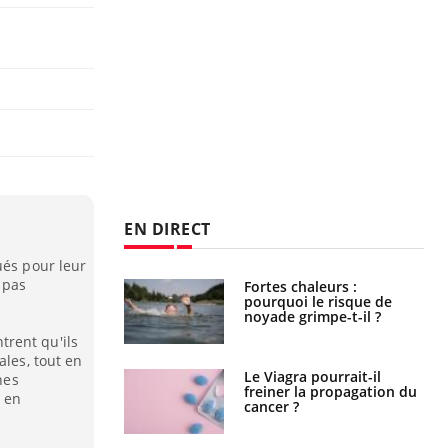
EN DIRECT
ués pour leur
 pas
e empêche-t-elle
Fortes chaleurs :
r la nuit ?
pourquoi le risque de
noyade grimpe-t-il ?
rent qu'ils
ales, tout en
 fin du comprimé
Le Viagra pourrait-il
nes
 jours se profile-t-
freiner la propagation du
t en
n ?
cancer ?