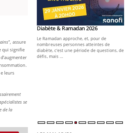
Youtube
 Mains : se
Diabète & Ramadan 2026
Youtube
outube
Le Ramadan approche, et, pour de
sains"
, assure
 un tout nouveau
nombreuses personnes atteintes de
 qui signifie
plage, piscine,
diabète, c'est une période de questions, de
 air… Nos mains
défis, mais ...
t d’augmenter
 consommation.
Un
You
fac
e leurs
pr
Un 
essairement
mut
san
spécialistes se
num
e de la