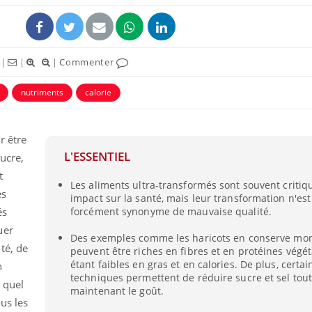
|
|
|
Commenter
nutriments
calorie
r être
L'ESSENTIEL
ucre,
t
Les aliments ultra-transformés sont souvent critiq
es
impact sur la santé, mais leur transformation n'est
Chikungunya, dengue,
La siest
West Nile : que se passe-
de dormi
és
forcément synonyme de mauvaise qualité.
t-il dans le sud de la
uer
France ?
Des exemples comme les haricots en conserve mont
té, de
peuvent être riches en fibres et en protéines végét
Les médicaments GLP-1
VIH : la
étant faibles en gras et en calories. De plus, certai
n
protègent-ils aussi les os
tous les
techniques permettent de réduire sucre et sel tou
?
elle enfi
à quel
maintenant le goût.
us les