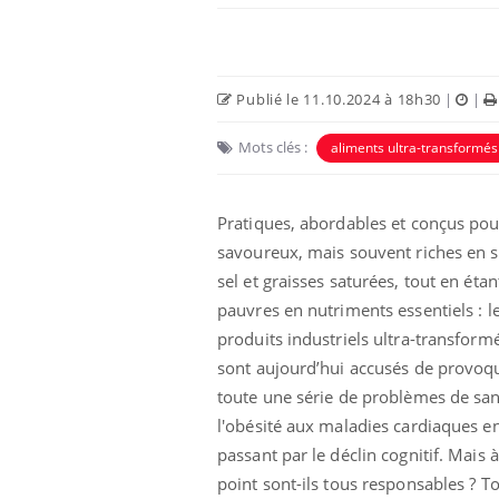
Publié le 11.10.2024 à 18h30
|
|
Mots clés :
aliments ultra-transformés
Pratiques, abordables et conçus pou
savoureux, mais souvent riches en s
sel et graisses saturées, tout en étan
pauvres en nutriments essentiels : l
us : un cas
Comment oublier les
chez un touriste
écrans en vacances ?
produits industriels ultra-transform
e
sont aujourd’hui accusés de provoq
toute une série de problèmes de san
 infantile : un
Toujours connectés :
l'obésité aux maladies cardiaques e
s’interroge sur
comment le travail
 élevé en France
empiète de plus en plus
passant par le déclin cognitif. Mais 
sur nos soirées
point sont-ils tous responsables ? To