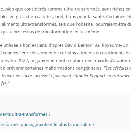
ve, bien que considérés comme ultra-transformés, sont riches en 
ibles en gras et en calories, bref, bons pour la santé. Certaines é
 aliments ultra-transformés, tels que l'obésité, pourraient être 
 qu'au processus de transformation en lui-même.
re utilisée à bon escient, d’après David Benton. Au Royaume-Uni,
cennies l’enrichissement de certains aliments en nutriments es
amines. En 2022, le gouvernement a notamment décidé d’ajouter d
nt à prévenir certaines malformations congénitales.
"Les céréales 
r teneur en sucre, peuvent également stimuler l'apport en nutriment
 fer."
ments ultra-transformés ?
ransformés qui augmentent le plus la mortalité ?