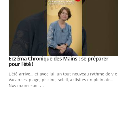
Eczéma Chronique des Mains : se préparer
Youtube
Youtube
pour l’été !
L'été arrive… et avec lui, un tout nouveau rythme de vie !
Vacances, plage, piscine, soleil, activités en plein air…
Nos mains sont ...
Dia
You
Le 
pers
ques