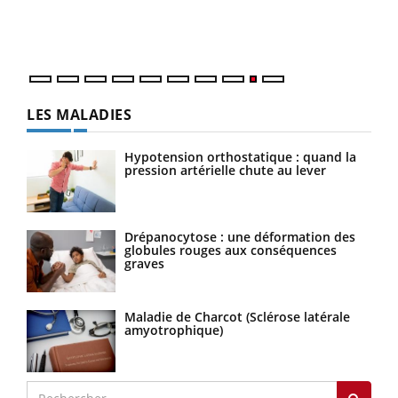
une 
une i
LES MALADIES
Hypotension orthostatique : quand la
pression artérielle chute au lever
Drépanocytose : une déformation des
globules rouges aux conséquences
graves
Maladie de Charcot (Sclérose latérale
amyotrophique)