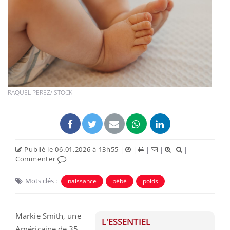
RAQUEL PEREZ/ISTOCK
Publié le 06.01.2026 à 13h55
|
|
|
|
|
Commenter
Mots clés :
naissance
bébé
poids
Markie Smith, une
L'ESSENTIEL
Américaine de 35