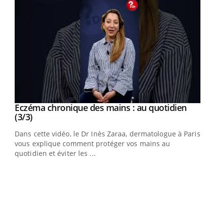
Youtube
al
Eczéma chronique des mains : au quotidien
Youtube
Youtube
(3/3)
au
Dans cette vidéo, le Dr Inès Zaraa, dermatologue à Paris,
,
vous explique comment protéger vos mains au
quotidien et éviter les ...
Ecz
You
(2/3
Une 