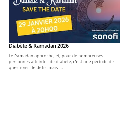
Youtube
Diabète & Ramadan 2026
Youtube
Le Ramadan approche, et, pour de nombreuses
vie !
personnes atteintes de diabète, c'est une période de
…
questions, de défis, mais ...
Un 
You
à l
Un é
mati
numé