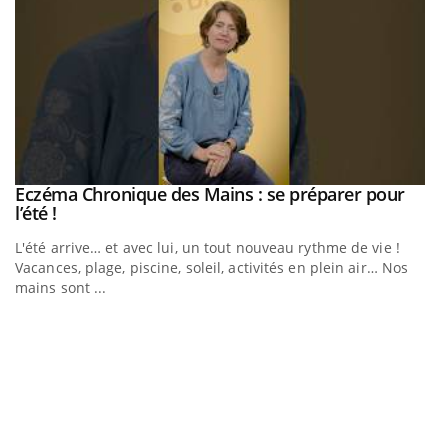
Eczéma Chronique des Mains : se préparer pour
Youtube
Youtube
l’été !
e
L'été arrive… et avec lui, un tout nouveau rythme de vie !
Vacances, plage, piscine, soleil, activités en plein air… Nos
mains sont ...
D
Yo
L
at