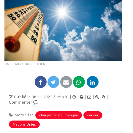
BATUHAN TOKER/ISTOCK
Publié le 06.11.2022 à 19h30
|
|
|
|
|
Commenter
Mots clés :
changement climatique
cancer
Nations Unies