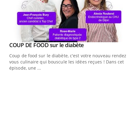
Youtube
cès
COUP DE FOOD sur le diabète
Youtube
Coup de food sur le diabète, c'est votre nouveau rendez-
 en
vous culinaire qui bouscule les idées reçues ! Dans cet
u
épisode, une ...
Qua
You
"Les
trav
DRH 