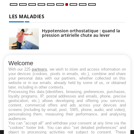
LES MALADIES
Hypotension orthostatique : quand la
pression artérielle chute au lever
Drépanocytose : une déformation des
globules rouges aux conséquences
Welcome
graves
With our 225
partners
, we wish to store and access information on
your devices (cookies, pixels in emails, etc.), combine and share
your personal data with our partners, whether collected on this
website or in our emails, already held by some of us, or obtained
Maladie de Charcot (Sclérose latérale
later, including in other contexts.
amyotrophique)
Processing this data (identifiers, browsing, preferences, purchases,
loyalty programs, IP, postal addresses and emails, phone, precise
geolocation, etc.) allows developing and offering you services,
content, commercial offers and ads across your devices and
screens (including by email, post, SMS, phone, audio, and video),
personalising them, measuring their performance, and analysing
audiences.
You can "accept all" and withdraw your consent at any time via the
"cookies" footer link
. You can also "set detailed preferences" and
object to processing activities not subject to consent. These