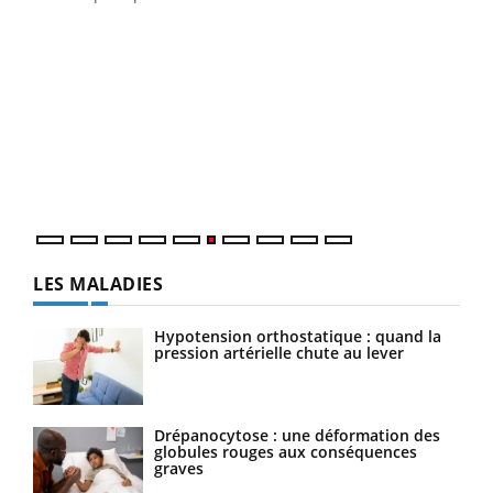
COU
You
Coup
vous
épis
LES MALADIES
Hypotension orthostatique : quand la
pression artérielle chute au lever
Drépanocytose : une déformation des
globules rouges aux conséquences
graves