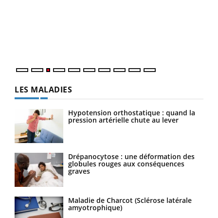
pour
L'ét
Vaca
Nos 
LES MALADIES
Hypotension orthostatique : quand la
pression artérielle chute au lever
Drépanocytose : une déformation des
globules rouges aux conséquences
graves
Maladie de Charcot (Sclérose latérale
amyotrophique)