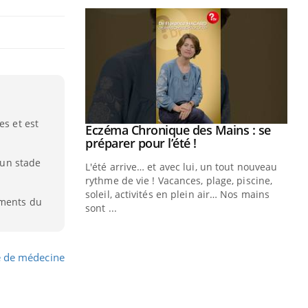
es et est
ale : et si on
Eczéma Chronique des Mains : se
Youtube
ube
Youtube
préparer pour l’été !
à un stade
e diabète de type 2
L'été arrive… et avec lui, un tout nouveau
çues chez les
rythme de vie ! Vacances, plage, piscine,
ez les soignants.
soleil, activités en plein air… Nos mains
ements du
sont ...
Di
You
Le 
e de médecine
nom
dia
défi