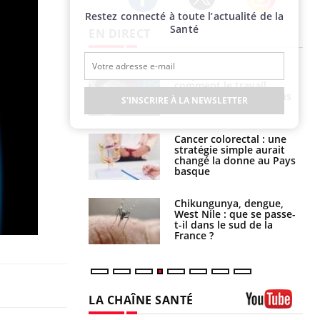
Restez connecté à toute l’actualité de la
Twitter
Facebook
Instagram
Santé
EN DIRECT
é infantile : un
Toujours connectés :
s’interroge sur
comment le travail
x élevé en France
empiète de plus en plus
S'INSCRIRE À LA NEWSLETTER
sur nos soirées
e à risque : ce jus
Cancer colorectal : une
attire l'attention
stratégie simple aurait
rcheurs
changé la donne au Pays
basque
 oublier les
Chikungunya, dengue,
en vacances ?
West Nile : que se passe-
t-il dans le sud de la
France ?
LA CHAÎNE SANTÉ
Youtube