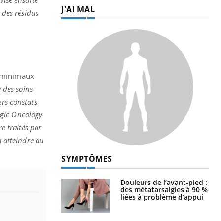
J'AI MAL
e des résidus
s minimaux
 des soins
ers constats
ogic Oncology
re traités par
à atteindre au
SYMPTÔMES
Douleurs de l’avant-pied :
des métatarsalgies à 90 %
liées à problème d’appui