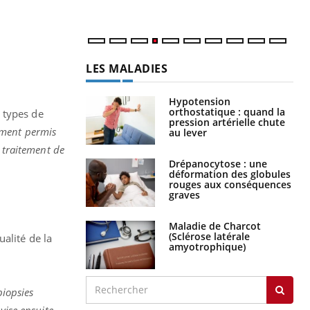
LES MALADIES
Hypotension
orthostatique : quand la
 types de
pression artérielle chute
ment permis
au lever
 traitement de
Drépanocytose : une
déformation des globules
rouges aux conséquences
graves
Maladie de Charcot
(Sclérose latérale
alité de la
amyotrophique)
biopsies
 vise ensuite