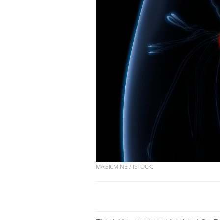
Les troubles du sommeil
modifient votre cerveau !
Mon enfant est-il trop
sensible ou simplement
très empathique ?
Bébés, jeunes enfants :
quelle trousse à
pharmacie pour les
vacances ?
MAGICMINE / ISTOCK.