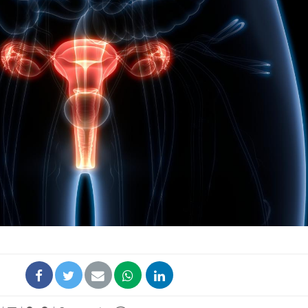
Syndrome métabolique :
Mortalit
quels sont les meilleurs
rapport 
exercices physiques ?
son tau
Comment éviter une otite
Grossess
pendant les vacances ?
naturel 
des che
Hantavirus : un cas
Comment
détecté chez un touriste
écrans 
en France