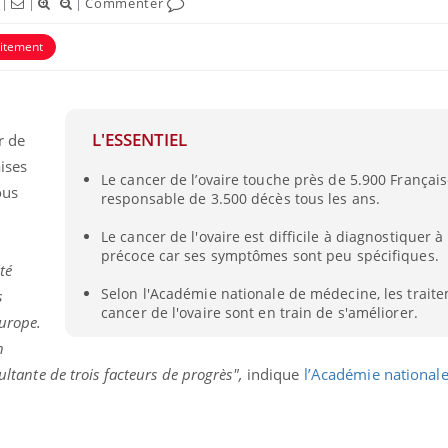
|
|
|
Commenter
aitement
L'ESSENTIEL
r de
ises
Le cancer de l’ovaire touche près de 5.900 Français
ence en fer : comprendre pour
Insuline & Charge ment
tube
Youtube
ous
responsable de 3.500 décès tous les ans.
Youtube
Yout
venir
osait en parler??
Le cancer de l'ovaire est difficile à diagnostiquer 
gue, irritabilité, brouillard mental ou
En 2026, l'insuline dans l
précoce car ses symptômes sont peu spécifiques.
e alopécie… Les symptômes de la
reste entourée d'idées re
té
nce en fer sont multiples ce qui la rend
patients comme parfois ch
Selon l'Académie nationale de médecine, les trait
s
cancer de l'ovaire sont en train de s'améliorer.
urope.
n
sultante de trois facteurs de progrès",
indique
l’Académie national