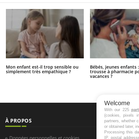
Mon enfant est-il trop sensible ou
Bébés, jeunes enfants :
simplement très empathique ?
trousse à pharmacie po
vacances ?
Welcome
With our 225
par
(cookies, pixels 
À PROPOS
NEWSLETT
partners, whether c
or obtained later, i
Processing this da
Recevez toute
Données personnelles et cookies
IP, postal address