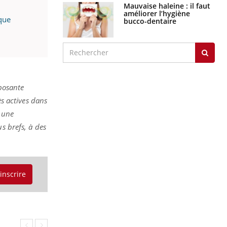
Mauvaise haleine : il faut
améliorer l’hygiène
que
bucco-dentaire
posante
ès actives dans
t une
s brefs, à des
'inscrire