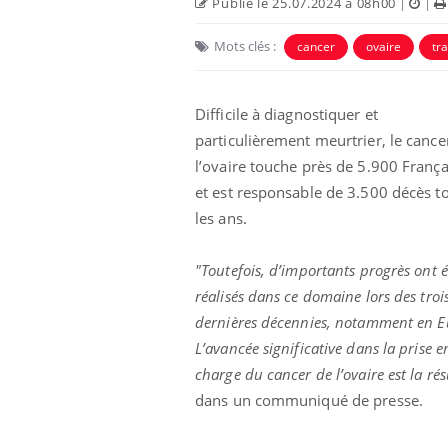
Publié le 25.07.2024 à 08h00
|
|
Mots clés :
cancer
ovaire
tr
Difficile à diagnostiquer et
particulièrement meurtrier, le cance
l’ovaire touche près de 5.900 França
Eczéma Chronique des Mains :
Car
Youtube
You
et est responsable de 3.500 décès t
Youtube
expliquer ma maladie
pré
les ans.
Il y a des sujets qui sont faciles à aborder...
Fati
d'autres non ! D'un côté, poser des
mêm
"Toutefois, d’importants progrès ont é
questions sur la maladie d'un proche c'est
care
réalisés dans ce domaine lors des troi
montrer ...
...
dernières décennies, notamment en E
L’avancée significative dans la prise e
charge du cancer de l’ovaire est la ré
dans un communiqué de presse.