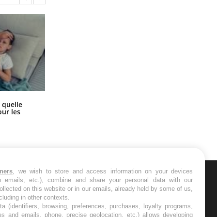
Syndrome métabolique : quels sont
 quelle
les meilleurs exercices physiques ?
ur les
tners
, we wish to store and access information on your devices
in emails, etc.), combine and share your personal data with our
ER
ollected on this website or in our emails, already held by some of us,
ncluding in other contexts.
ta (identifiers, browsing, preferences, purchases, loyalty programs,
s les semaines les meilleures
es and emails, phone, precise geolocation, etc.) allows developing