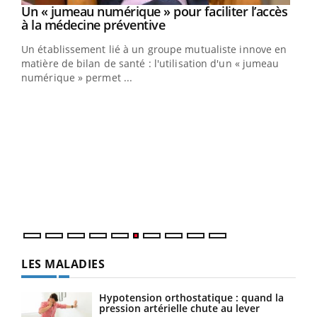
Un « jumeau numérique » pour faciliter l’accès
Youtube
Youtube
à la médecine préventive
Un établissement lié à un groupe mutualiste innove en
e
matière de bilan de santé : l'utilisation d'un « jumeau
numérique » permet ...
COU
You
Coup
vous
épis
LES MALADIES
Hypotension orthostatique : quand la
pression artérielle chute au lever