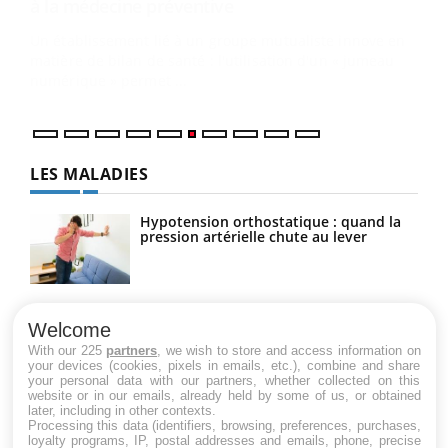
Coup
vous
épis
LES MALADIES
Hypotension orthostatique : quand la
pression artérielle chute au lever
Drépanocytose : une déformation des
globules rouges aux conséquences
Welcome
graves
With our 225
partners
, we wish to store and access information on
your devices (cookies, pixels in emails, etc.), combine and share
your personal data with our partners, whether collected on this
website or in our emails, already held by some of us, or obtained
Maladie de Charcot (Sclérose latérale
later, including in other contexts.
amyotrophique)
Processing this data (identifiers, browsing, preferences, purchases,
loyalty programs, IP, postal addresses and emails, phone, precise