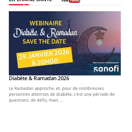
Youtube
Youtube
Diabète & Ramadan 2026
Un « jumeau numérique » pour faciliter l’accès
Youtube
Youtube
Youtube
à la médecine préventive
Le Ramadan approche, et, pour de nombreuses
Un établissement lié à un groupe mutualiste innove en
personnes atteintes de diabète, c'est une période de
matière de bilan de santé : l'utilisation d'un « jumeau
questions, de défis, mais ...
numérique » permet ...
COU
You