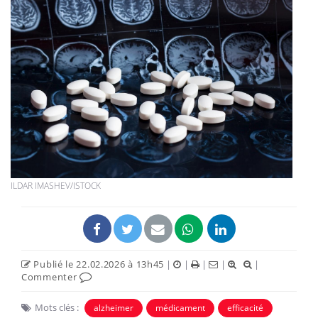
ILDAR IMASHEV/ISTOCK
Publié le 22.02.2026 à 13h45
|
|
|
|
|
Commenter
Mots clés :
alzheimer
médicament
efficacité