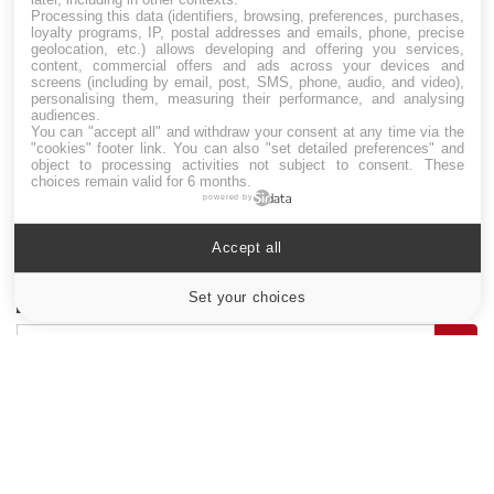
Processing this data (identifiers, browsing, preferences, purchases,
loyalty programs, IP, postal addresses and emails, phone, precise
Hypotension orthostatique : quand la
geolocation, etc.) allows developing and offering you services,
pression artérielle chute au lever
content, commercial offers and ads across your devices and
screens (including by email, post, SMS, phone, audio, and video),
personalising them, measuring their performance, and analysing
audiences.
You can "accept all" and withdraw your consent at any time via the
Drépanocytose : une déformation des
"cookies" footer link
. You can also "set detailed preferences" and
globules rouges aux conséquences graves
object to processing activities not subject to consent. These
choices remain valid for 6 months.
powered by
Maladie de Charcot (Sclérose latérale
Accept all
amyotrophique)
Set your choices
Cookies settings