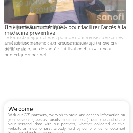
Un « jumeau numérique » pour faciliter l’accès à la
Youtube
Youtube
médecine préventive
Un établissement lié à un groupe mutualiste innove en
matière de bilan de santé : l'utilisation d'un « jumeau
numérique » permet ...
C
Yo
Co
cu
un
Welcome
With our 225
partners
, we wish to store and access information on
your devices (cookies, pixels in emails, etc.), combine and share
your personal data with our partners, whether collected on this
website or in our emails, already held by some of us, or obtained
LES MALADIES
later, including in other contexts.