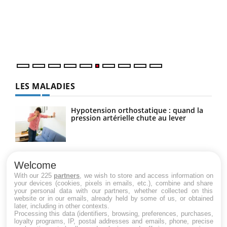
Coup
vous
épis
LES MALADIES
Hypotension orthostatique : quand la
pression artérielle chute au lever
Drépanocytose : une déformation des
globules rouges aux conséquences
Welcome
graves
With our 225
partners
, we wish to store and access information on
your devices (cookies, pixels in emails, etc.), combine and share
your personal data with our partners, whether collected on this
website or in our emails, already held by some of us, or obtained
Maladie de Charcot (Sclérose latérale
later, including in other contexts.
amyotrophique)
Processing this data (identifiers, browsing, preferences, purchases,
loyalty programs, IP, postal addresses and emails, phone, precise