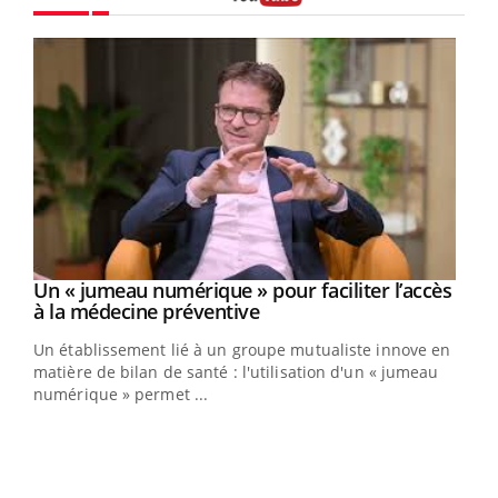
Youtube
Un « jumeau numérique » pour faciliter l’accès
Youtube
Youtube
à la médecine préventive
Un établissement lié à un groupe mutualiste innove en
e
matière de bilan de santé : l'utilisation d'un « jumeau
numérique » permet ...
COU
You