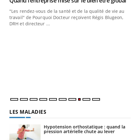
Quand l’entreprise mise sur le bien être global
Youtube
ndez-
"Les rendez-vous de la santé et de la qualité de vie au
cet
travail" de Pourquoi Docteur reçoivent Régis Blugeon,
DRH et directeur ...
Ecz
You
(3/3
Dans
vous
quot
LES MALADIES
Hypotension orthostatique : quand la
pression artérielle chute au lever