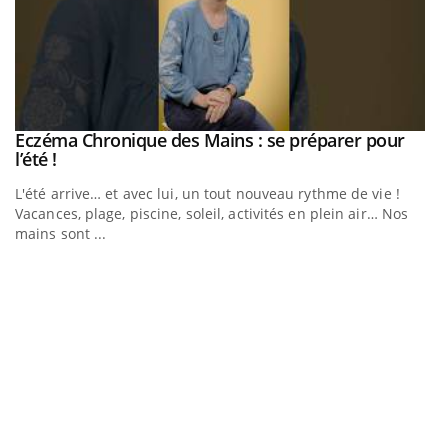
Eczéma Chronique des Mains : se préparer pour
Youtube
Youtube
l’été !
e
L'été arrive… et avec lui, un tout nouveau rythme de vie !
Vacances, plage, piscine, soleil, activités en plein air… Nos
mains sont ...
D
Yo
L
at
dé