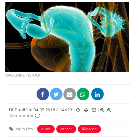
MAGICMINE / ISTOCK
Publié le 04.07.2018 à 14h23
|
|
|
|
|
Commenter
Mots clés :
outils
cancer
Réponse