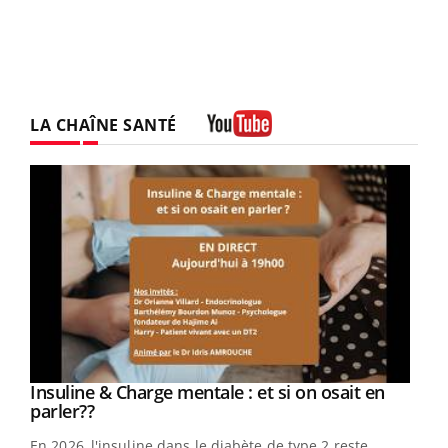
LA CHAÎNE SANTÉ
Youtube
Youtube
Insuline & Charge mentale : et si on osait en
Youtube
Youtube
parler??
En 2026, l'insuline dans le diabète de type 2 reste