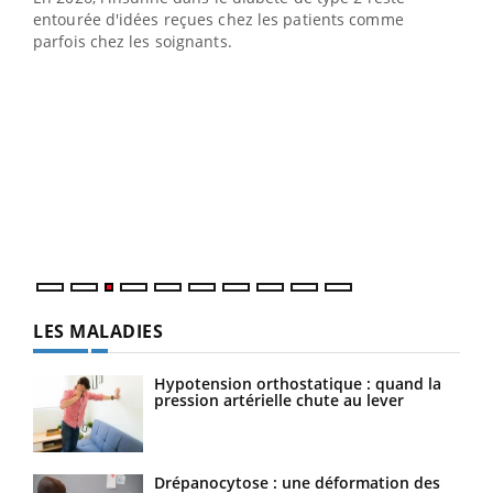
entourée d'idées reçues chez les patients comme
parfois chez les soignants.
Ecz
You
pour
L'ét
Vaca
Nos 
LES MALADIES
Hypotension orthostatique : quand la
pression artérielle chute au lever
Drépanocytose : une déformation des