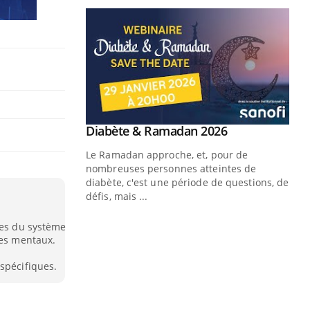
Youtube
 Mains : se
Diabète & Ramadan 2026
Youtube
outube
Le Ramadan approche, et, pour de
 un tout nouveau
nombreuses personnes atteintes de
plage, piscine,
diabète, c'est une période de questions, de
 air… Nos mains
défis, mais ...
Un
You
les du système
fac
les mentaux.
pr
spécifiques.
Un 
mut
san