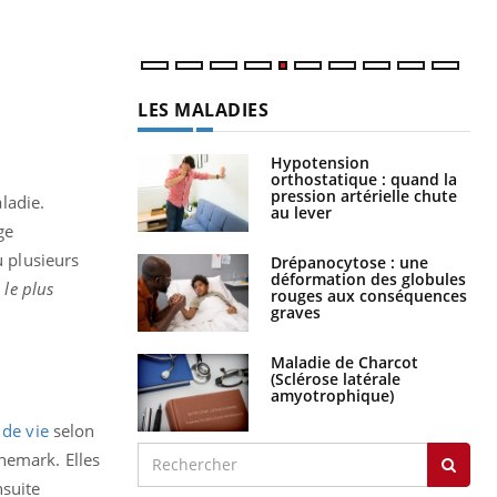
num
LES MALADIES
Hypotension
orthostatique : quand la
pression artérielle chute
aladie.
au lever
ge
u plusieurs
Drépanocytose : une
déformation des globules
 le plus
rouges aux conséquences
graves
Maladie de Charcot
(Sclérose latérale
amyotrophique)
 de vie
selon
nemark. Elles
nsuite