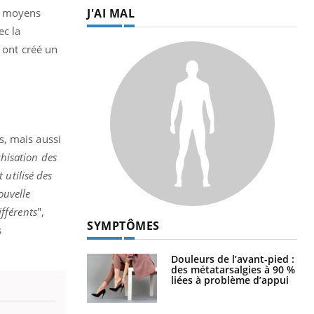
J'AI MAL
es moyens
ec la
 ont créé un
s, mais aussi
chisation des
 utilisé des
ouvelle
fférents
",
SYMPTÔMES
s
Douleurs de l’avant-pied :
des métatarsalgies à 90 %
liées à problème d’appui