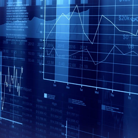
Chikungunya, dengue,
La siest
West Nile : que se passe-
de dormi
t-il dans le sud de la
France ?
Les médicaments GLP-1
VIH : la
protègent-ils aussi les os
tous les
?
elle enfi
Cytomégalovirus : ce qui
Pourquo
change dans la prise en
gâche-t-
charge des femmes
jours de
enceintes