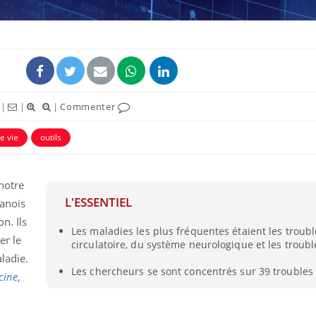
|
|
|
Commenter
uline & Charge mentale : et si on
Eczéma Chronique des
tube
Youtube
e vie
outils
Youtube
Y
it en parler??
préparer pour l’été !
026, l'insuline dans le diabète de type 2
L'été arrive… et avec lui,
notre
e entourée d'idées reçues chez les
rythme de vie ! Vacances, 
ients comme parfois chez les soignants.
soleil, activités en plein
L'ESSENTIEL
anois
sont ...
n. Ils
Les maladies les plus fréquentes étaient les troub
er le
circulatoire, du système neurologique et les troub
ladie.
Les chercheurs se sont concentrés sur 39 troubles 
cine
,