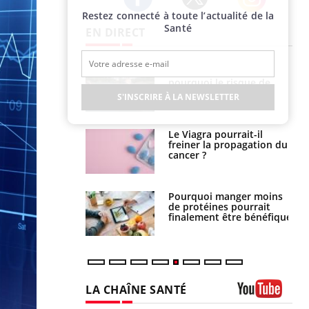
Restez connecté à toute l’actualité de la
Twitter
Facebook
Instagram
Santé
EN DIRECT
e empêche-t-elle
Fortes chaleurs :
r la nuit ?
pourquoi le risque de
noyade grimpe-t-il ?
S'INSCRIRE À LA NEWSLETTER
 fin du comprimé
Le Viagra pourrait-il
 jours se profile-t-
freiner la propagation du
n ?
cancer ?
i votre ventre
Pourquoi manger moins
il les premiers
de protéines pourrait
 vos vacances ?
finalement être bénéfique
LA CHAÎNE SANTÉ
Youtube