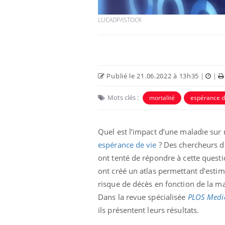
LUCADP/ISTOCK
Publié le 21.06.2022 à 13h35
|
|
 Mains :
Carence en fer : comprendre pour
Ins
Youtube
You
Mots clés :
mortalité
espérance d
Youtube
Youtube
prévenir
osa
aciles à aborder...
Fatigue, irritabilité, brouillard mental ou
En 2
Quel est l’impact d’une maladie sur 
poser des
même alopécie… Les symptômes de la
rest
'un proche c'est
carence en fer sont multiples ce qui la rend
pat
espérance de vie
? Des chercheurs d
...
ont tenté de répondre à cette questio
ont créé un atlas permettant d’estim
risque de décès en fonction de la ma
Dans la revue spécialisée
PLOS
Medi
ils présentent leurs résultats.