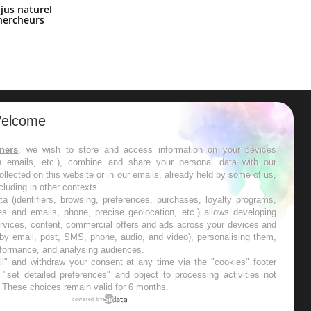
Comment oublier les écrans en
 jus naturel
vacances ?
chercheurs
elcome
ER
tners
, we wish to store and access information on your devices
in emails, etc.), combine and share your personal data with our
s les semaines les meilleures
ollected on this website or in our emails, already held by some of us,
ncluding in other contexts.
ta (identifiers, browsing, preferences, purchases, loyalty programs,
es and emails, phone, precise geolocation, etc.) allows developing
ervices, content, commercial offers and ads across your devices and
 by email, post, SMS, phone, audio, and video), personalising them,
RE
rformance, and analysing audiences.
l" and withdraw your consent at any time via the "cookies" footer
"set detailed preferences" and object to processing activities not
. These choices remain valid for 6 months.
powered by