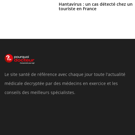
Hantavirus : un cas détecté chez un
touriste en France
Le site santé de référence avec chaque jour toute l'actualité
médicale decryptée par des médecins en exercice et les
conseils des meilleurs spécialistes.