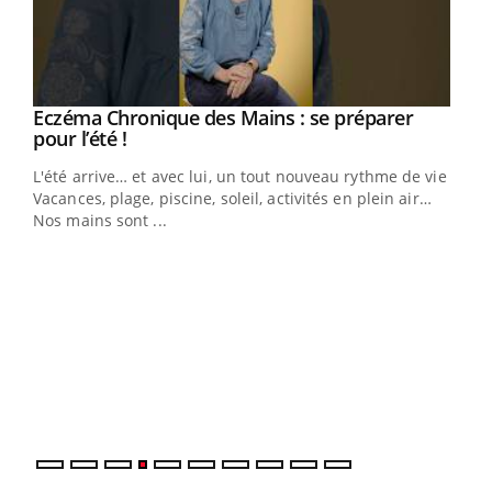
Eczéma Chronique des Mains : se préparer
Youtube
Youtube
pour l’été !
L'été arrive… et avec lui, un tout nouveau rythme de vie !
Vacances, plage, piscine, soleil, activités en plein air…
Nos mains sont ...
Dia
You
Le 
pers
ques