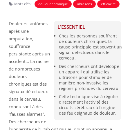
Mots clés :
douleur chronique
ultrasons
efficacité
Douleurs fantômes
L'ESSENTIEL
après une
Chez les personnes souffrant
amputation,
de douleurs chroniques, la
souffrance
cause principale est souvent un
signal défectueux dans le
persistante après un
cerveau.
accident… La racine
Des chercheurs ont développé
de nombreuses
un appareil qui utilise les
douleurs
ultrasons pour stimuler de
manière non-invasive les
chroniques est des
régions profondes du cerveau.
signaux défectueux
Cette technique vise à réguler
dans le cerveau,
directement l'activité des
conduisant à des
circuits cérébraux à l'origine
des faux signaux de douleur.
“fausses alarmes”.
Des chercheurs de
l’université de l’Utah ont mis au point un appareil à