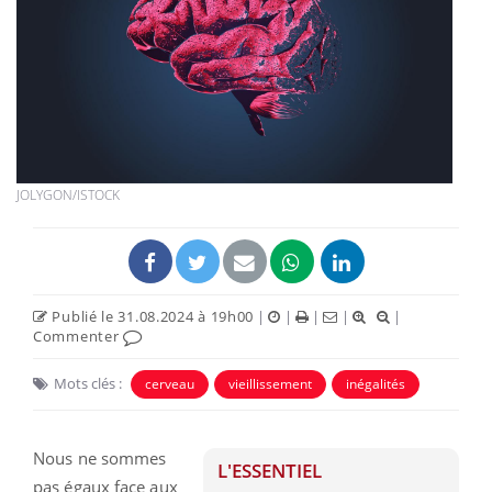
JOLYGON/ISTOCK
Publié le 31.08.2024 à 19h00
|
|
|
|
|
Commenter
Mots clés :
cerveau
vieillissement
inégalités
Nous ne sommes
L'ESSENTIEL
pas égaux face aux