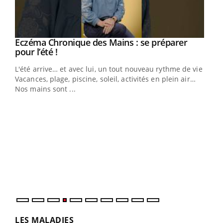
Eczéma Chronique des Mains : se préparer
Youtube
Youtube
pour l’été !
L'été arrive… et avec lui, un tout nouveau rythme de vie !
Vacances, plage, piscine, soleil, activités en plein air…
Nos mains sont ...
Dia
You
Le 
pers
ques
LES MALADIES