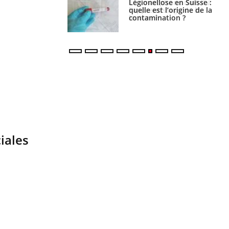
phone nuit-il à
Légionellose en Suisse :
tissage de la
quelle est l’origine de la
?
contamination ?
iales