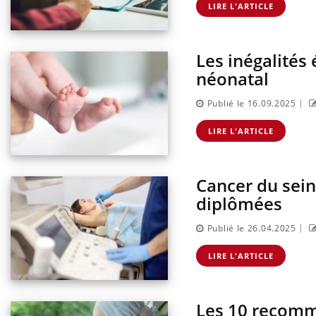
LIRE L'ARTICLE
Les inégalité
ndre pour
Insuline & Charge mentale : et si on
Eczé
Youtube
Yout
Youtube
osait en parler??
prép
néonatal
d mental ou
En 2026, l'insuline dans le diabète de type 2
L'été
|
Publié le 16.09.2025
es de la
reste entourée d'idées reçues chez les
rythm
ce qui la rend
patients comme parfois chez les soignants.
solei
LIRE L'ARTICLE
...
Cancer du sein
diplômées
|
Publié le 26.04.2025
LIRE L'ARTICLE
Les 10 recomma