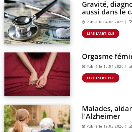
Gravité, diagno
aussi dans le 
|
Publié le 04.06.2026
LIRE L'ARTICLE
Orgasme fémini
|
Publié le 15.04.2026
LIRE L'ARTICLE
ectal : une
Cytomégalovirus : ce qui
mple aurait
change dans la prise en
onne au Pays
charge des femmes
enceintes
Malades, aidan
, dengue,
La sieste empêche-t-elle de
que se passe-t-
dormir la nuit ?
l'Alzheimer
d de la France ?
|
Publié le 19.03.2026