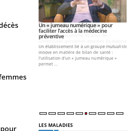
 décès
Youtube
026
Un « jumeau numérique » pour
Youtube
faciliter l’accès à la médecine
 pour de
Youtube
préventive
eintes de diabète,
Un établissement lié à un groupe mutualiste
ions, de défis,
innove en matière de bilan de santé :
l'utilisation d'un « jumeau numérique »
permet ...
Y
C
s femmes
n
l
LES MALADIES
 pour