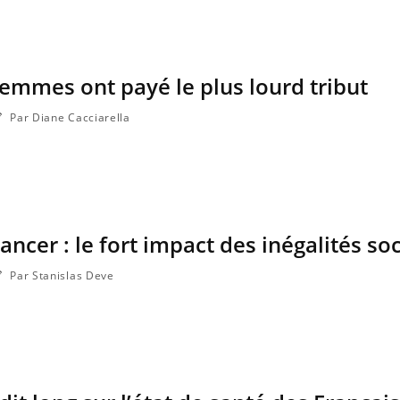
Le Viagra pourrait-il freiner
Le smart
la propagation du cancer ?
l'appren
lecture 
 femmes ont payé le plus lourd tribut
Par Diane Cacciarella
ncer : le fort impact des inégalités soc
Par Stanislas Deve