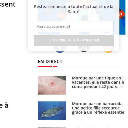
ssent
Restez connecté à toute l’actualité de la
Santé
Publicité
S'INSCRIRE À LA NEWSLETTER
Twitter
Facebook
Instagram
EN DIRECT
i manger moins de
Mordue par une tique en
s pourrait
vacances, elle reste dans le
ent être bénéfique
coma pendant 42 jours
e à
e et chaleur : ce
Mordue par un barracuda,
la science
une petite fille secourue
grâce à un réflexe essentiel