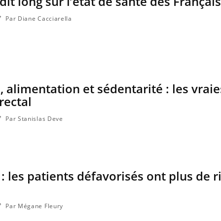
dit long sur l’état de santé des Français
Par Diane Cacciarella
 alimentation et sédentarité : les vrai
rectal
Par Stanislas Deve
: les patients défavorisés ont plus de 
Par Mégane Fleury