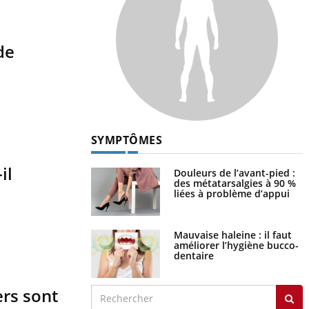
de
SYMPTÔMES
il
Douleurs de l’avant-pied :
des métatarsalgies à 90 %
liées à problème d’appui
Mauvaise haleine : il faut
améliorer l’hygiène bucco-
dentaire
ers sont