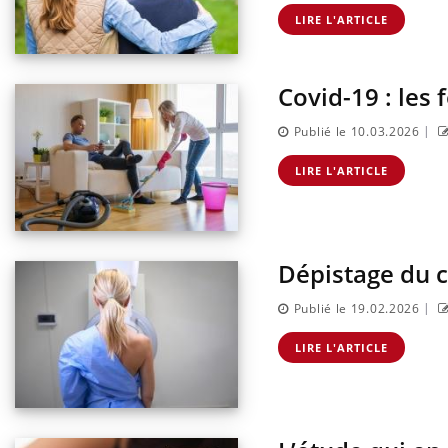
ments GLP-1
VIH : la fin du comprimé
 aussi les os ?
tous les jours se profile-t-
LIRE L'ARTICLE
elle enfin ?
Covid-19 : les
|
Publié le 10.03.2026
LIRE L'ARTICLE
Dépistage du ca
|
Publié le 19.02.2026
LIRE L'ARTICLE