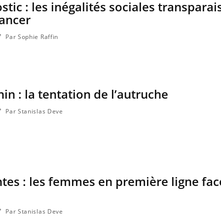
stic : les inégalités sociales transparai
cancer
Par Sophie Raffin
n : la tentation de l’autruche
Par Stanislas Deve
Pourquoi votre ventre
Pourquo
gâche-t-il les premiers
protéine
jours de vos vacances ?
finalem
tes : les femmes en première ligne fac
Fortes chaleurs : pourquoi
Grossess
le risque de noyade
que dit 
grimpe-t-il ?
Par Stanislas Deve