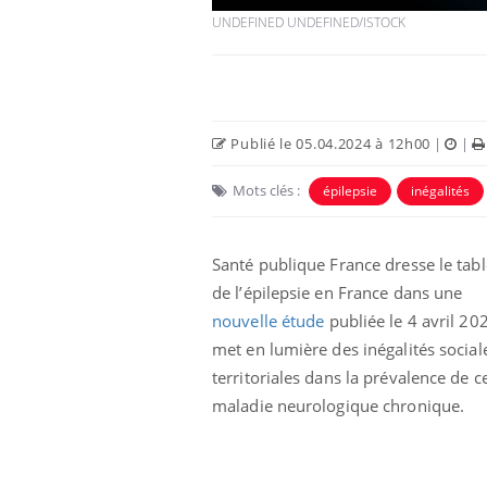
UNDEFINED UNDEFINED/ISTOCK
Car
You
pré
Fati
Publié le 05.04.2024 à 12h00
|
|
mêm
care
...
Mots clés :
épilepsie
inégalités
Eczéma Chronique des Mains :
Youtube
Youtube
expliquer ma maladie
Santé publique France dresse le tab
Il y a des sujets qui sont faciles à aborder...
d'autres non ! D'un côté, poser des
de l’épilepsie en France dans une
questions sur la maladie d'un proche c'est
nouvelle étude
publiée le 4 avril 202
montrer ...
met en lumière des inégalités social
territoriales dans la prévalence de c
maladie neurologique chronique.