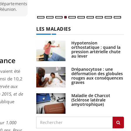
 départements
Réunion.
LES MALADIES
Hypotension
orthostatique : quand la
pression artérielle chute
au lever
rance
Drépanocytose : une
vaient été
déformation des globules
rouges aux conséquences
insi de 10,2
graves
servée aux
n 2015, et de
Maladie de Charcot
(Sclérose latérale
ublique
amyotrophique)
our 1.000
80 ans. Pour