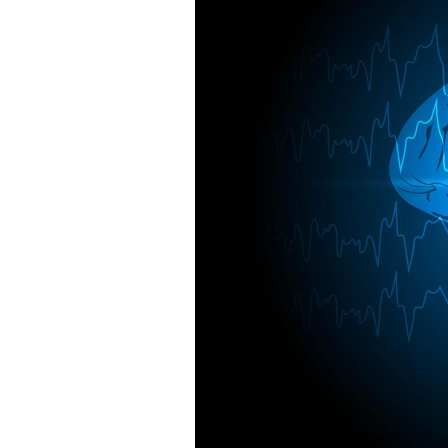
Mon enfant est-il trop
sensible ou simplement
très empathique ?
Bébés, jeunes enfants :
quelle trousse à
pharmacie pour les
vacances ?
Syndrome métabolique :
quels sont les meilleurs
exercices physiques ?