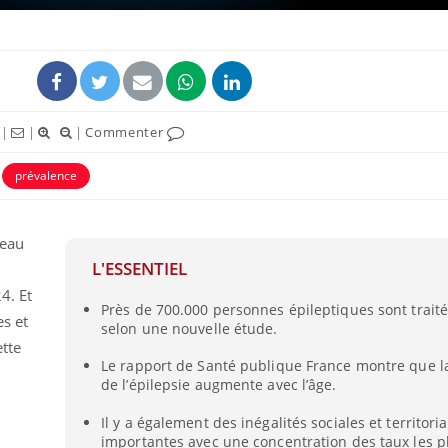
ence en fer : comprendre pour
tube
Youtube
venir
gue, irritabilité, brouillard mental ou
|
|
|
Commenter
e alopécie… Les symptômes de la
nce en fer sont multiples ce qui la rend
prévalence
Insuline & Charge ment
Youtube
Yout
osait en parler??
leau
En 2026, l'insuline dans l
reste entourée d'idées re
L'ESSENTIEL
patients comme parfois ch
4. Et
Près de 700.000 personnes épileptiques sont traité
es et
selon une nouvelle étude.
ette
Le rapport de Santé publique France montre que l
de l’épilepsie augmente avec l’âge.
Il y a également des inégalités sociales et territoria
importantes avec une concentration des taux les p