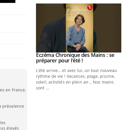
ale : et si on
Eczéma Chronique des Mains : se
Youtube
ube
Youtube
préparer pour l’été !
e diabète de type 2
L'été arrive… et avec lui, un tout nouveau
çues chez les
rythme de vie ! Vacances, plage, piscine,
ez les soignants.
soleil, activités en plein air… Nos mains
sont ...
es en France,
Di
You
Le 
a prévalence
nom
dia
défi
les
lus élevés