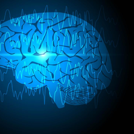
Comment éviter une otite
Grossess
pendant les vacances ?
naturel 
des che
Hantavirus : un cas
Comment
détecté chez un touriste
écrans 
en France
Mortalité infantile : un
Toujour
rapport s’interroge sur
comment
son taux élevé en France
empiète
sur nos 