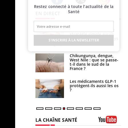
Restez connecté à toute l’actualité de la
Twitter
Facebook
Instagram
Santé
EN DIRECT
e à risque : ce jus
Cancer colorectal : une
attire l'attention
stratégie simple aurait
rcheurs
changé la donne au Pays
S'INSCRIRE À LA NEWSLETTER
basque
 oublier les
Chikungunya, dengue,
en vacances ?
West Nile : que se passe-
t-il dans le sud de la
France ?
s connectés :
Les médicaments GLP-1
 le travail
protègent-ils aussi les os
 de plus en plus
?
soirées
LA CHAÎNE SANTÉ
Youtube