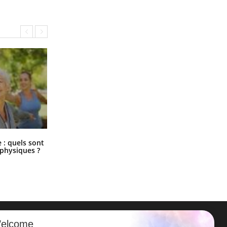
Comment éviter une otite pendant
: quels sont
les vacances ?
 physiques ?
elcome