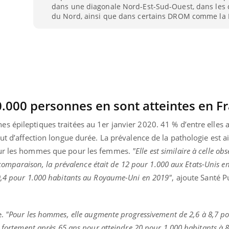
dans une diagonale Nord-Est-Sud-Ouest, dans les
du Nord, ainsi que dans certains DROM comme la 
00.000 personnes en sont atteintes en F
 épileptiques traitées au 1er janvier 2020. 41 % d’entre elles a
ut d’affection longue durée. La prévalence de la pathologie est a
our les hommes que pour les femmes.
"Elle est similaire à celle ob
e comparaison, la prévalence était de 12 pour 1.000 aux Etats-Unis e
9,4 pour 1.000 habitants au Royaume-Uni en 2019"
, ajoute Santé P
e.
"Pour les hommes, elle augmente progressivement de 2,6 à 8,7 p
s fortement après 65 ans pour atteindre 20 pour 1.000 habitants à 