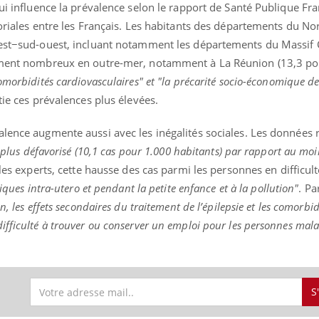
ui influence la prévalence selon le rapport de Santé Publique Fran
toriales entre les Français. Les habitants des départements du No
-est−sud-ouest, incluant notamment les départements du Massif C
lement nombreux en outre-mer, notamment à La Réunion (13,3 po
omorbidités cardiovasculaires" et "la précarité socio-économique de
ie ces prévalences plus élevées.
alence augmente aussi avec les inégalités sociales. Les données 
e plus défavorisé (10,1 cas pour 1.000 habitants) par rapport au moi
les experts, cette hausse des cas parmi les personnes en difficult
xiques intra-utero et pendant la petite enfance et à la pollution"
. Pa
on, les effets secondaires du traitement de l’épilepsie et les comorbid
fficulté à trouver ou conserver un emploi pour les personnes mala
S