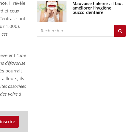
ce. Il révèle
Mauvaise haleine : il faut
améliorer l’hygiène
rd et ceux
bucco-dentaire
entral, sont
ur 1.000).
 ces
révèlent
"une
ns défavorisé
és pourrait
r ailleurs, ils
ités associées
des voire à
'inscrire