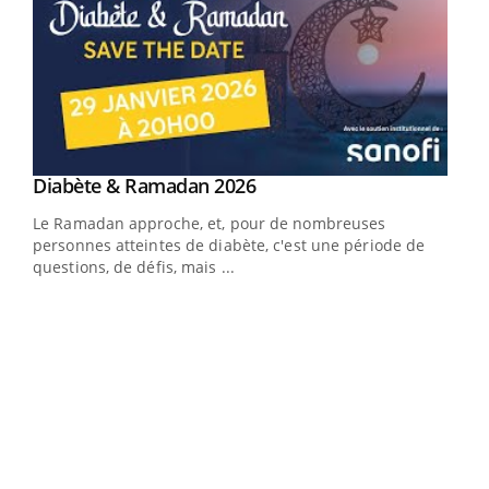
Youtube
Diabète & Ramadan 2026
Youtube
Le Ramadan approche, et, pour de nombreuses
vie !
personnes atteintes de diabète, c'est une période de
…
questions, de défis, mais ...
Un 
You
à l
Un é
mati
numé